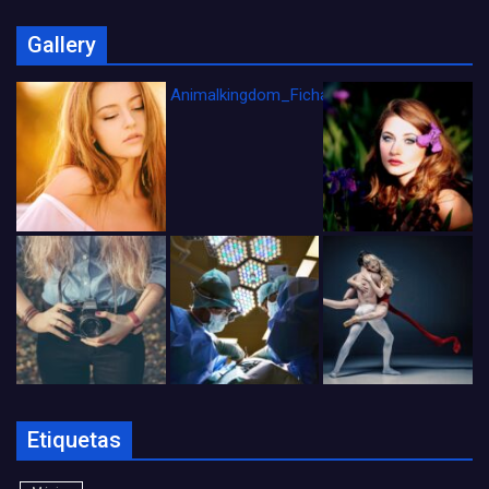
Gallery
Animalkingdom_FichaCine
Etiquetas