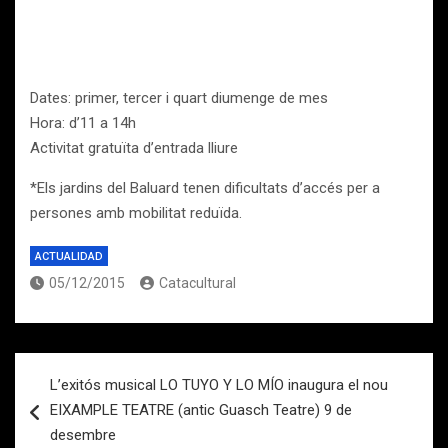
Dates: primer, tercer i quart diumenge de mes
Hora: d’11 a 14h
Activitat gratuïta d’entrada lliure
*Els jardins del Baluard tenen dificultats d’accés per a
persones amb mobilitat reduïda.
ACTUALIDAD
05/12/2015
Catacultural
Navegación
L’exitós musical LO TUYO Y LO MÍO inaugura el nou
de
EIXAMPLE TEATRE (antic Guasch Teatre) 9 de
entradas
desembre