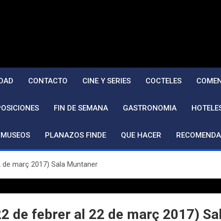
DAD
CONTACTO
CINE Y SERIES
COCTELES
COMEN
POSICIONES
FIN DE SEMANA
GASTRONOMIA
HOTELE
MUSEOS
PLANAZOS FINDE
QUE HACER
RECOMENDA
2 de març 2017) Sala Muntaner
2 de febrer al 22 de març 2017) Sa