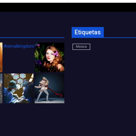
Etiquetas
Animalkingdom_FichaCine
Música