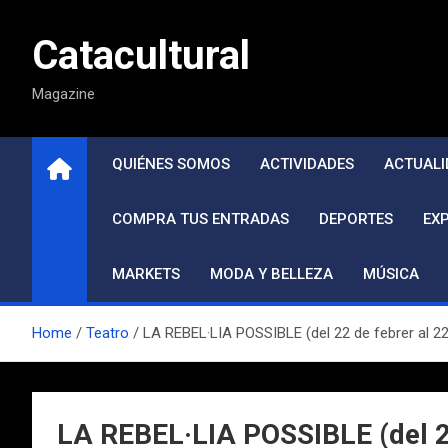
Saltar
al
Catacultural
contenido
Magazine
QUIÉNES SOMOS
ACTIVIDADES
ACTUALI
COMPRA TUS ENTRADAS
DEPORTES
EX
MARKETS
MODA Y BELLEZA
MÚSICA
Home
Teatro
LA REBEL·LIA POSSIBLE (del 22 de febrer al 2
LA REBEL·LIA POSSIBLE (del 2