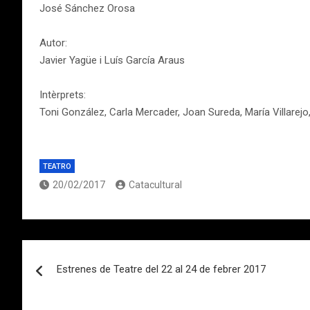
José Sánchez Orosa
Autor:
Javier Yagüe i Luís García Araus
Intèrprets:
Toni González, Carla Mercader, Joan Sureda, María Villarejo,
TEATRO
20/02/2017
Catacultural
Navegación
Estrenes de Teatre del 22 al 24 de febrer 2017
de