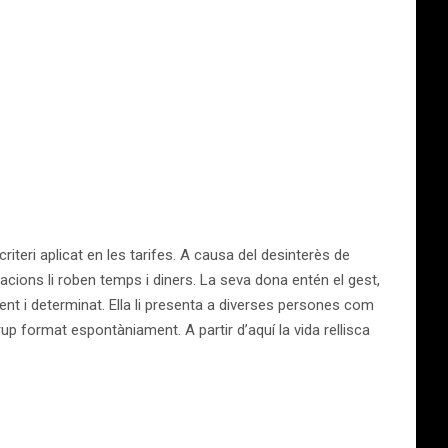
iteri aplicat en les tarifes. A causa del desinterès de
lacions li roben temps i diners. La seva dona entén el gest,
nt i determinat. Ella li presenta a diverses persones com
rup format espontàniament. A partir d’aquí la vida rellisca