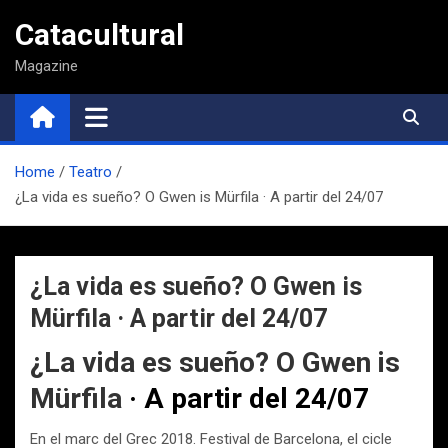
Saltar
Catacultural
al
contenido
Magazine
Home
Teatro
¿La vida es sueño? O Gwen is Mürfila · A partir del 24/07
¿La vida es sueño? O Gwen is
Mürfila · A partir del 24/07
¿La vida es sueño? O Gwen is
Mürfila
· A partir del 24/07
En el marc del Grec 2018. Festival de Barcelona, el cicle