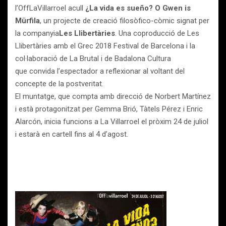
l’OffLaVillarroel acull
¿La vida es sueño? O Gwen is
Mürfila
, un projecte de creació filosòfico-còmic signat per
la companyia
Les Llibertàries
. Una coproducció de Les
Llibertàries amb el Grec 2018 Festival de Barcelona i la
col·laboració de La Brutal i de Badalona Cultura
que convida l’espectador a reflexionar al voltant del
concepte de la postveritat.
El muntatge, que compta amb direcció de Norbert Martínez
i està protagonitzat per Gemma Brió, Tàtels Pérez i Enric
Alarcón, inicia funcions a La Villarroel el pròxim 24 de juliol
i estarà en cartell fins al 4 d’agost.