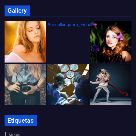
Gallery
Animalkingdom_FichaCine
Etiquetas
Música