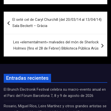
Navegación
El setè cel de Caryl Churchill (del 20/03/14 al 13/04/14)
de
Sala Beckett – Gràcia
entradas
Les «elementalment» malvades del món de Sherlock
Holmes (fins el 28 de Febrer) Biblioteca Pública Arús
Entradas recientes
El Brunch Electronik Festival celebra su macro-evento anual en
el Parc del Fòrum Barcelona 7, 8 y 9 de agosto de 2026
Rosario, Miguel Ríos, Leire Martínez y otros grandes artistas se