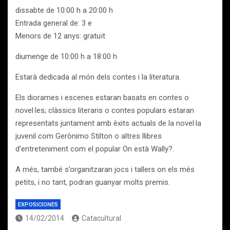
dissabte de 10:00 h a 20:00 h
Entrada general de: 3 e
Menors de 12 anys: gratuït
diumenge de 10:00 h a 18:00 h
Estarà dedicada al món dels contes i la literatura.
Els diorames i escenes estaran basats en contes o
novel·les; clàssics literaris o contes populars estaran
representats juntament amb èxits actuals de la novel·la
juvenil com Gerònimo Stilton o altres llibres
d’entreteniment com el popular On està Wally?.
A més, també s’organitzaran jocs i tallers on els més
petits, i no tant, podran guanyar molts premis.
EXPOSICIONES
14/02/2014
Catacultural