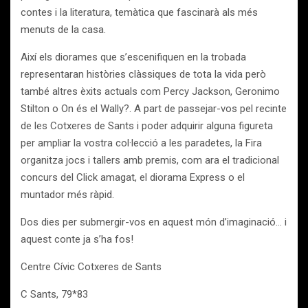
contes i la literatura, temàtica que fascinarà als més
menuts de la casa.
Així els diorames que s’escenifiquen en la trobada
representaran històries clàssiques de tota la vida però
també altres èxits actuals com Percy Jackson, Geronimo
Stilton o On és el Wally?. A part de passejar-vos pel recinte
de les Cotxeres de Sants i poder adquirir alguna figureta
per ampliar la vostra col·lecció a les paradetes, la Fira
organitza jocs i tallers amb premis, com ara el tradicional
concurs del Click amagat, el diorama Express o el
muntador més ràpid.
Dos dies per submergir-vos en aquest món d’imaginació… i
aquest conte ja s’ha fos!
Centre Cívic Cotxeres de Sants
C Sants, 79*83