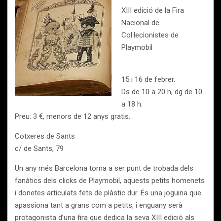
XIII edició de la Fira
Nacional de
Col·lecionistes de
Playmobil
.
15 i 16 de febrer.
Ds de 10 a 20 h, dg de 10
a 18 h.
Preu: 3 €, menors de 12 anys gratis.
Cotxeres de Sants
c/ de Sants, 79
Un any més Barcelona torna a ser punt de trobada dels
fanàtics dels clicks de Playmobil, aquests petits homenets
i donetes articulats fets de plàstic dur. És una joguina que
apassiona tant a grans com a petits, i enguany serà
protagonista d’una fira que dedica la seva XIII edició als