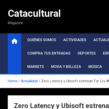
Saltar
al
Catacultural
contenido
Magazine
QUIÉNES SOMOS
ACTIVIDADES
ACTUALI
COMPRA TUS ENTRADAS
DEPORTES
EX
MARKETS
MODA Y BELLEZA
MÚSICA
Home
Actualidad
Zero Latency y Ubisoft estrenan Far Cry ® VR
Zero Latency y Ubisoft estrenan