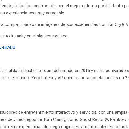
Además, todos los centros ofrecen el mejor entorno posible tanto p
una experiencia segura y agradable
para compartir vídeos e imágenes de sus experiencias con Far Cry® V
nto Insanity en el siguiente enlace .
A7l5lADU
de realidad virtual free-roam del mundo en 2015 y se ha convertido e
n todo el mundo. Zero Latency VR cuenta ahora con 45 locales en 22
stribuidores de entretenimiento interactivo y servicios, con una amp
series de videojuegos de Tom Clancy, como Ghost Recon®, Rainbow Six
 ofrecer experiencias de juego originales y memorables en todas l