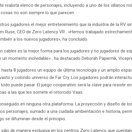
e realista elenco de personajes, incluyendo a uno de los villanos 
s cosas no son siempre lo que parecen.
s jugadores el mejor entretenimiento que la industria de la RV sin
o Tim Ruse, CEO de Zero Latency VR . «Hemos trabajado estrechamen
también a los nuevos jugadores», ha concluído.
in cables es la mejor forma para los jugadores y no jugadores de e
 de un momento inolvidable» , ha destacado Deborah Papiernik, Vicep
 hasta 8 jugadores un equipo de última tecnología y un amplio espac
 vasto y colorido universo de Far Cry. Los jugadores podrán interact
o puede pasar. El juego cooperativo será la clave para resistir en e
as a las que les somete el retorcido Vaas.
 conseguido en ninguna otra plataforma. La proyección y diseño de l
e los personajes, sumado a una cuidada ambientación e historia, perm
ego se difuminan desde el principio.
e julio de manera exclusiva en los centros Zero Latency, que cuentan