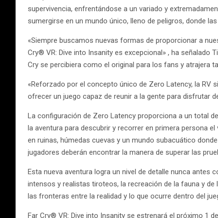
supervivencia, enfrentándose a un variado y extremadament
sumergirse en un mundo único, lleno de peligros, donde la
«Siempre buscamos nuevas formas de proporcionar a nuestro
Cry® VR: Dive into Insanity es excepcional» , ha señalad
Cry se percibiera como el original para los fans y atrajera 
«Reforzado por el concepto único de Zero Latency, la RV s
ofrecer un juego capaz de reunir a la gente para disfrutar
La configuración de Zero Latency proporciona a un total de
la aventura para descubrir y recorrer en primera persona el
en ruinas, húmedas cuevas y un mundo subacuático donde tod
jugadores deberán encontrar la manera de superar las prueb
​Esta nueva aventura logra un nivel de detalle nunca antes
intensos y realistas tiroteos, la recreación de la fauna y d
las fronteras entre la realidad y lo que ocurre dentro del ju
Far Cry® VR: Dive into Insanity se estrenará el próximo 1 d