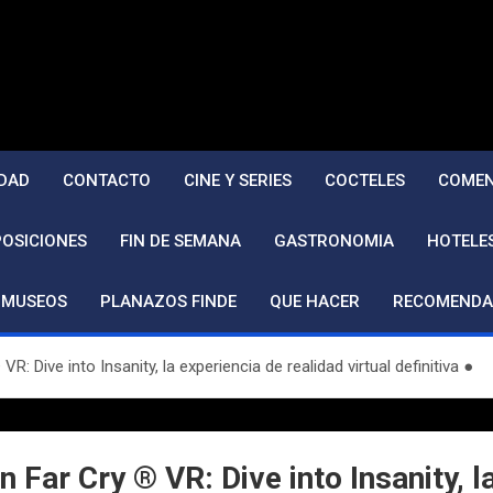
DAD
CONTACTO
CINE Y SERIES
COCTELES
COMEN
POSICIONES
FIN DE SEMANA
GASTRONOMIA
HOTELE
MUSEOS
PLANAZOS FINDE
QUE HACER
RECOMENDA
: Dive into Insanity, la experiencia de realidad virtual definitiva ●
 Far Cry ® VR: Dive into Insanity, l