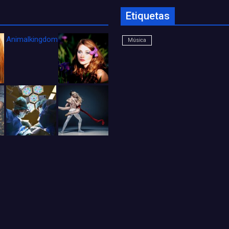
Etiquetas
Animalkingdom_FichaCine
Música