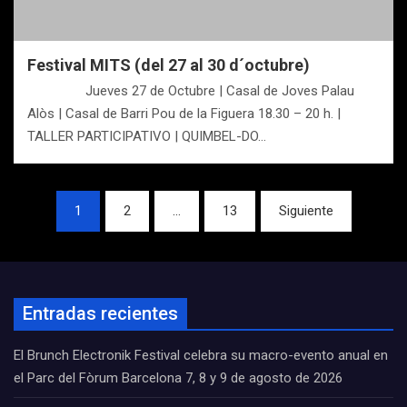
Festival MITS (del 27 al 30 d´octubre)
Jueves 27 de Octubre | Casal de Joves Palau
Alòs | Casal de Barri Pou de la Figuera 18.30 – 20 h. |
TALLER PARTICIPATIVO | QUIMBEL-DO…
Navegación
1
2
…
13
Siguiente
de
entradas
Entradas recientes
El Brunch Electronik Festival celebra su macro-evento anual en
el Parc del Fòrum Barcelona 7, 8 y 9 de agosto de 2026