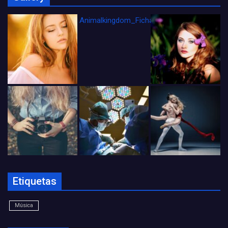
Animalkingdom_FichaCine
Etiquetas
Música