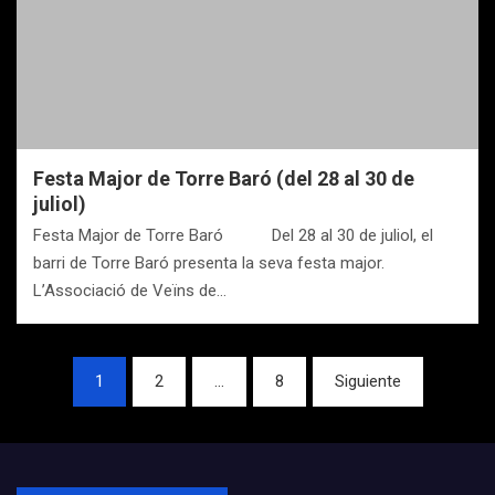
Festa Major de Torre Baró (del 28 al 30 de
juliol)
Festa Major de Torre Baró Del 28 al 30 de juliol, el
barri de Torre Baró presenta la seva festa major.
L’Associació de Veïns de…
Navegación
1
2
…
8
Siguiente
de
entradas