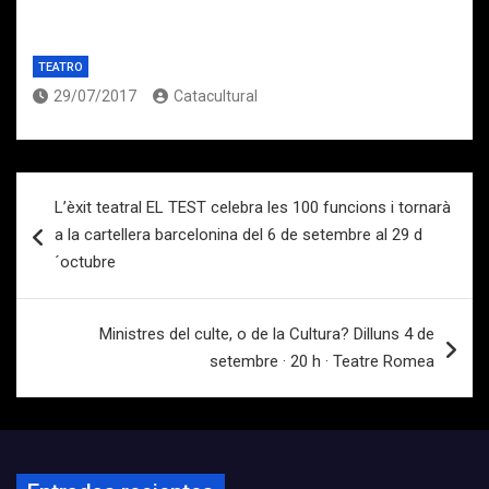
TEATRO
29/07/2017
Catacultural
Navegación
L’èxit teatral EL TEST celebra les 100 funcions i tornarà
de
a la cartellera barcelonina del 6 de setembre al 29 d
entradas
´octubre
Ministres del culte, o de la Cultura? Dilluns 4 de
setembre · 20 h · Teatre Romea