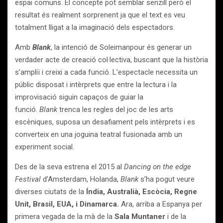
espai comuns. El concepte pot semblar senzill però el
resultat és realment sorprenent ja que el text es veu
totalment lligat a la imaginació dels espectadors.
Amb
Blank
, la intenció de Soleimanpour és generar un
verdader acte de creació col·lectiva, buscant que la història
s’ampliï i creixi a cada funció. L’espectacle necessita un
públic disposat i intèrprets que entre la lectura i la
improvisació siguin capaços de guiar la
funció.
Blank
trenca les regles del joc de les arts
escèniques, suposa un desafiament pels intèrprets i es
converteix en una joguina teatral fusionada amb un
experiment social.
Des de la seva estrena el 2015 al
Dancing on the edge
Festival
d’Amsterdam, Holanda,
Blank
s’ha pogut veure
diverses ciutats de la
Índia, Australià, Escòcia, Regne
Unit, Brasil, EUA, i Dinamarca.
Ara, arriba a Espanya per
primera vegada de la mà de la
Sala Muntaner
i de la