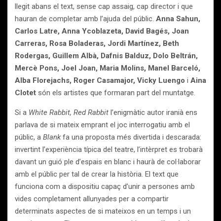
llegit abans el text, sense cap assaig, cap director i que
hauran de completar amb l’ajuda del públic.
Anna Sahun,
Carlos Latre, Anna Ycoblazeta, David Bagés, Joan
Carreras, Rosa Boladeras, Jordi Martínez, Beth
Rodergas, Guillem Albà, Dafnis Balduz, Dolo Beltrán,
Mercè Pons, Joel Joan, Maria Molins, Manel Barceló,
Alba Florejachs, Roger Casamajor, Vicky Luengo
i
Aina
Clotet
són els artistes que formaran part del muntatge.
Si a
White Rabbit, Red Rabbit
l’enigmàtic autor iranià ens
parlava de si mateix emprant el joc interrogatiu amb el
públic, a
Blank
fa una proposta més divertida i descarada:
invertint l’experiència típica del teatre, l’intèrpret es trobarà
davant un guió ple d’espais en blanc i haurà de col·laborar
amb el públic per tal de crear la història. El text que
funciona com a dispositiu capaç d’unir a persones amb
vides completament allunyades per a compartir
determinats aspectes de si mateixos en un temps i un