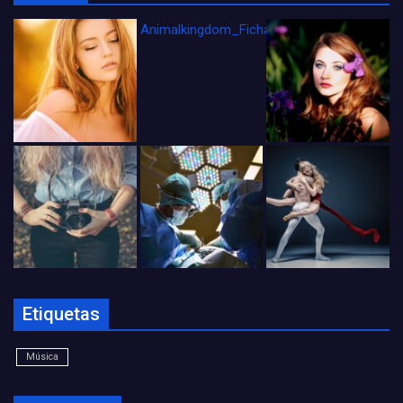
Animalkingdom_FichaCine
Etiquetas
Música