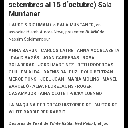
setembres al 15 d´octubre) Sala
Muntaner
HAUSE & RICHMAN i la SALA MUNTANER,
en
associació amb Aurora Nova, presenten
BLANK
de
Nassim Soleimanpour
ANNA SAHUN · CARLOS LATRE · ANNA YCOBLAZETA
· DAVID BAGÉS · JOAN CARRERAS · ROSA
BOLADERAS · JORDI MARTÍNEZ · BETH RODERGAS ·
GUILLEM ALBÀ · DAFNIS BALDUZ · DOLO BELTRÁN ·
MERCÈ PONS · JOEL JOAN · MARIA MOLINS · MANEL
BARCELÓ · ALBA FLOREJACHS · ROGER
CASAMAJOR · AINA CLOTET ·VICKY LUENGO
LA MÀQUINA PER CREAR HISTÒRIES DE L’AUTOR DE
WHITE RABBIT RED RABBIT
Després de l’èxit de
White Rabbit Red Rabbit
, el joc