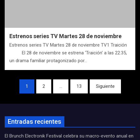
Estrenos series TV Martes 28 de noviembre
Estrenos series TV Martes 28 de noviembre TV1 Traición
El 28 de noviembre se estrena ‘Traición’ a las 22:35,
un drama familiar protagonizado por…
Navegación
1
2
…
13
Siguiente
de
entradas
Entradas recientes
El Brunch Electronik Festival celebra su macro-evento anual en