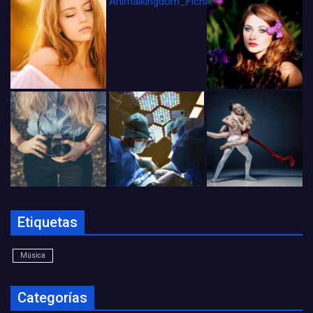
Animalkingdom_FichaCine
Etiquetas
Música
Categorías