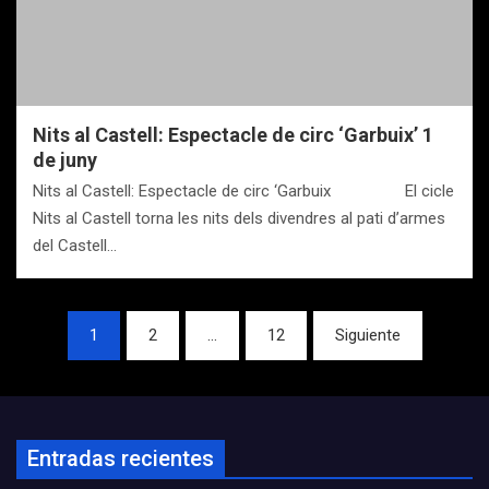
Nits al Castell: Espectacle de circ ‘Garbuix’ 1
de juny
Nits al Castell: Espectacle de circ ‘Garbuix El cicle
Nits al Castell torna les nits dels divendres al pati d’armes
del Castell…
Navegación
1
2
…
12
Siguiente
de
entradas
Entradas recientes