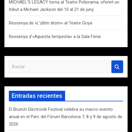
MICHAEL’S LEGACY torna al Teatre Poliorama, oferint un
tribut a Michael Jackson del 10 al 21 de juny
Ressenya de «L’últim àtom» al Teatre Goya
Ressenya d'»Aquesta tempesta» a la Sala Fènix
B
u
s
c
a
Entradas recientes
r
El Brunch Electronik Festival celebra su macro-evento
anual en el Parc del Fòrum Barcelona 7, 8 y 9 de agosto de
2026