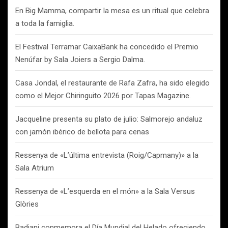
En Big Mamma, compartir la mesa es un ritual que celebra
a toda la famiglia.
El Festival Terramar CaixaBank ha concedido el Premio
Nenúfar by Sala Joiers a Sergio Dalma.
Casa Jondal, el restaurante de Rafa Zafra, ha sido elegido
como el Mejor Chiringuito 2026 por Tapas Magazine.
Jacqueline presenta su plato de julio: Salmorejo andaluz
con jamón ibérico de bellota para cenas
Ressenya de «L’última entrevista (Roig/Capmany)» a la
Sala Atrium
Ressenya de «L’esquerda en el món» a la Sala Versus
Glòries
Badiani conmemora el Día Mundial del Helado ofreciendo