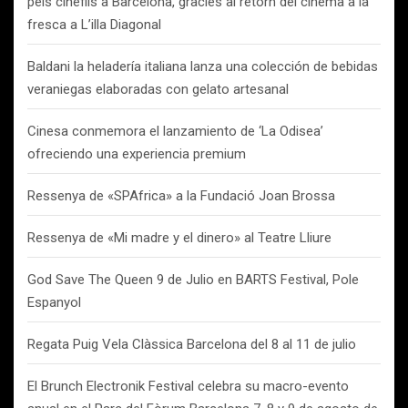
pels cinèfils a Barcelona, gràcies al retorn del cinema a la
fresca a L’illa Diagonal
Baldani la heladería italiana lanza una colección de bebidas
veraniegas elaboradas con gelato artesanal
Cinesa conmemora el lanzamiento de ‘La Odisea’
ofreciendo una experiencia premium
Ressenya de «SPAfrica» a la Fundació Joan Brossa
Ressenya de «Mi madre y el dinero» al Teatre Lliure
God Save The Queen 9 de Julio en BARTS Festival, Pole
Espanyol
Regata Puig Vela Clàssica Barcelona del 8 al 11 de julio
El Brunch Electronik Festival celebra su macro-evento