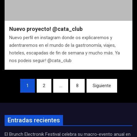
Nuevo proyecto! @cata_club
Nuevo perfil en instagram donde os explicaremos y
adentraremos en el mundo de la gastronomía, viajes,
hoteles, escapadas de fin de semana y mucho más. Ya
nos podeis seguir! @cata_club
Navegación
1
2
…
8
Siguiente
de
entradas
Entradas recientes
El Brunch Electronik Festival celebra su macro-evento anual en