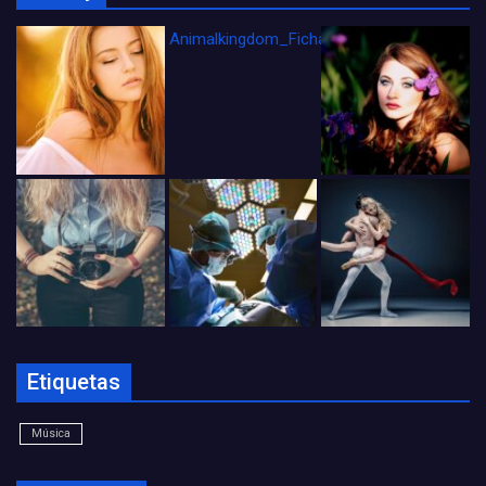
Animalkingdom_FichaCine
Etiquetas
Música