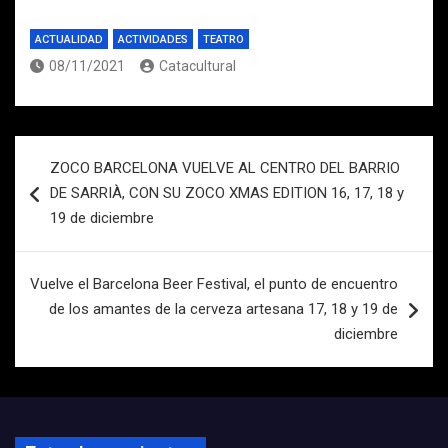
ACTUALIDAD
ACTIVIDADES
TEATRO
08/11/2021
Catacultural
Navegación
ZOCO BARCELONA VUELVE AL CENTRO DEL BARRIO
de
DE SARRIÀ, CON SU ZOCO XMAS EDITION 16, 17, 18 y
entradas
19 de diciembre
Vuelve el Barcelona Beer Festival, el punto de encuentro
de los amantes de la cerveza artesana 17, 18 y 19 de
diciembre