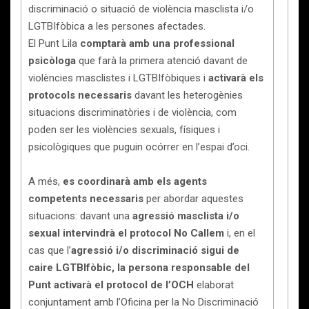
discriminació o situació de violència masclista i/o
LGTBIfòbica a les persones afectades.
El Punt Lila
comptarà amb una professional
psicòloga
que farà la primera atenció davant de
violències masclistes i LGTBIfòbiques i
activarà els
protocols necessaris
davant les heterogènies
situacions discriminatòries i de violència, com
poden ser les violències sexuals, físiques i
psicològiques que puguin ocórrer en l’espai d’oci.
A més,
es coordinarà amb els agents
competents necessaris
per abordar aquestes
situacions: davant una
agressió masclista i/o
sexual intervindrà el protocol No Callem
i, en el
cas que l’
agressió i/o discriminació sigui de
caire LGTBIfòbic, la persona responsable del
Punt activarà el protocol de l’OCH
elaborat
conjuntament amb l’Oficina per la No Discriminació