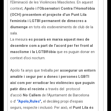
l’Eliminació de les Violències Masclistes. En aquest
context, A
polo i l’Observatori Contra l’Homofòbia
(OCH) presentem el projecte d’un Punt Lila
feminista i LGTBI permanent de dimecres a
diumenge
en tots els esdeveniments de club de la
sala.
La mesura
es posarà en marxa aquest mes de
desembre com a part de l’acord per fer front al
masclisme i la LGTBIfòbia
que es puguin donar en
context d’oci nocturn.
Apolo fa anys que treballa per
assegurar un entorn
amable i segur per a dones i persones LGBTI
així com per erradicar les violències que puguin
patir dins el recinte
a través del protocol
d’acció
No Callem
de l’Ajuntament de Barcelona
o d’
“Apolo,Rules”
,
el decàleg propi d’espais
segurs, respecte i inclusió. Per això, el
Punt Lila és