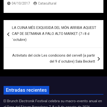
04/10/2017
Catacultural
Navegación
LA CUINA MÉS EXQUISIDA DEL MÓN ARRIBA AQUEST
de
CAP DE SETMANA A PALO ALTO MARKET (7 i 8 d
entradas
´octubre)
Activitats del cicle Les condicions del cervell (a partir
del 9 d´octubre) Sala Beckett
Entradas recientes
El Brunch Electronik Festival celebra su macro-evento anual en