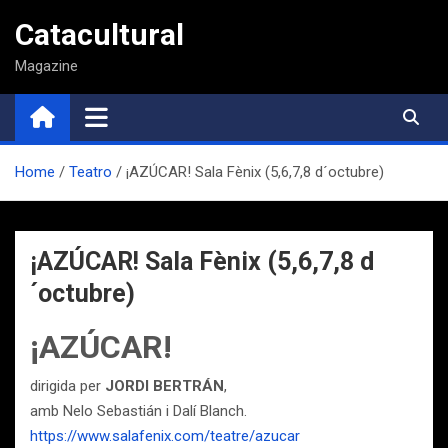
Saltar
Catacultural
al
contenido
Magazine
Home
Teatro
¡AZÚCAR!​ Sala Fènix (5,6,7,8 d´octubre)
¡AZÚCAR!​ Sala Fènix (5,6,7,8 d
´octubre)
¡AZÚCAR!​
dirigida per
JORDI BERTRÁN
,
amb Nelo Sebastián i Dalí Blanch.
https://www.salafenix.com/teatre/azucar