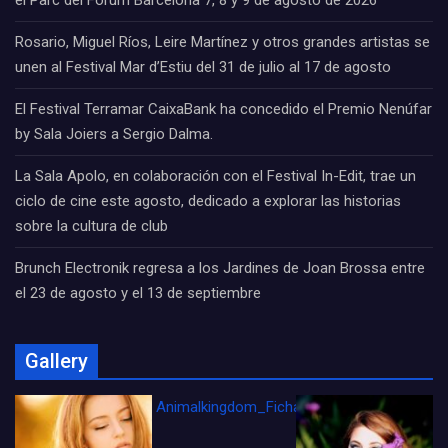
el Parc del Fòrum Barcelona 7, 8 y 9 de agosto de 2026
Rosario, Miguel Ríos, Leire Martínez y otros grandes artistas se
unen al Festival Mar d’Estiu del 31 de julio al 17 de agosto
El Festival Terramar CaixaBank ha concedido el Premio Nenúfar
by Sala Joiers a Sergio Dalma.
La Sala Apolo, en colaboración con el Festival In-Edit, trae un
ciclo de cine este agosto, dedicado a explorar las historias
sobre la cultura de club
Brunch Electronik regresa a los Jardines de Joan Brossa entre
el 23 de agosto y el 13 de septiembre
Gallery
Animalkingdom_FichaCine