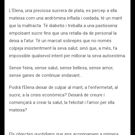
L’Elena, una preciosa sucrera de plata, es percep a ella
mateixa com una andròmina inflada i oxidada, té un marit
que la maltracta. Té diabetis i treballa a una pastisseria
empolsant sucre fins que una retalla-da de personal la
deixa a l’atur. Té un marcat sobrepès que no només
colpeja insistentment la seva salut, sinó que, a més, fa
impossible qualsevol intent per millorar la seva autoestima.
Sense feina, sense salut, sense bellesa, sense amor,
sense ganes de continuar endavant…
Podrà l’Elena deixar de culpar al marit, a l’enfermetat, al
sucre, a la crisis econòmica? Deixarà de creure i
començarà a crear la salut, la felicitat i l’amor per ella
mateixa?
Els objectes quotidians que ens acompanyen a primera