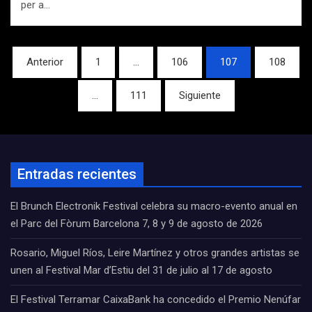
per a…
Navegación
Anterior
1
…
106
107
108
de
…
111
Siguiente
entradas
Entradas recientes
El Brunch Electronik Festival celebra su macro-evento anual en
el Parc del Fòrum Barcelona 7, 8 y 9 de agosto de 2026
Rosario, Miguel Ríos, Leire Martínez y otros grandes artistas se
unen al Festival Mar d’Estiu del 31 de julio al 17 de agosto
El Festival Terramar CaixaBank ha concedido el Premio Nenúfar