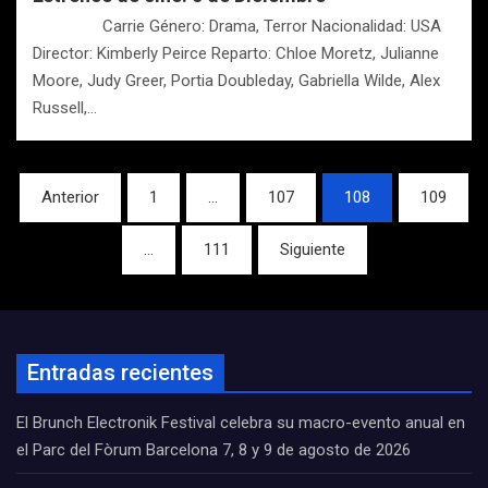
Carrie Género: Drama, Terror Nacionalidad: USA
Director: Kimberly Peirce Reparto: Chloe Moretz, Julianne
Moore, Judy Greer, Portia Doubleday, Gabriella Wilde, Alex
Russell,…
Navegación
Anterior
1
…
107
108
109
de
…
111
Siguiente
entradas
Entradas recientes
El Brunch Electronik Festival celebra su macro-evento anual en
el Parc del Fòrum Barcelona 7, 8 y 9 de agosto de 2026