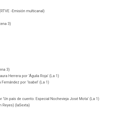
(RTVE -Emisión multicanal)
tena 3)
ena 3)
ura Herrera por ‘Águila Roja’ (La 1)
Fernández por ‘Isabel’ (La 1)
por ‘Un país de cuento. Especial Nochevieja José Mota’ (La 1)
n Reyes) (laSexta)