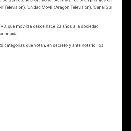
a su trayectoria profesional. Además, recibirán premios en
 Televisión), ‘Unidad Móvil’ (Aragón Televisión), ‘Canal Sur
 TV3, que moviliza desde hace 23 años a la sociedad
 conocida.
0 categorías que votan, en secreto y ante notario, los