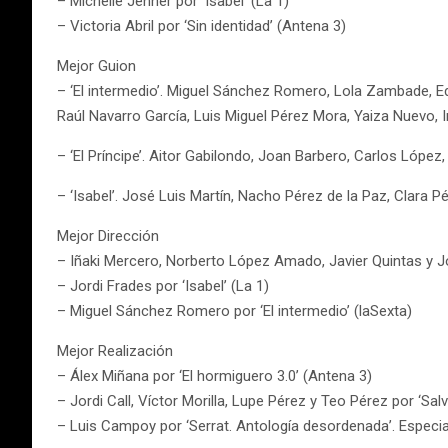
– Michelle Jenner por ‘Isabel’ (La 1)
– Victoria Abril por ‘Sin identidad’ (Antena 3)
Mejor Guion
– ‘El intermedio’. Miguel Sánchez Romero, Lola Zambade, E
Raúl Navarro García, Luis Miguel Pérez Mora, Yaiza Nuevo, I
– ‘El Príncipe’. Aitor Gabilondo, Joan Barbero, Carlos Lópe
– ‘Isabel’. José Luis Martín, Nacho Pérez de la Paz, Clara 
Mejor Dirección
– Iñaki Mercero, Norberto López Amado, Javier Quintas y Jo
– Jordi Frades por ‘Isabel’ (La 1)
– Miguel Sánchez Romero por ‘El intermedio’ (laSexta)
Mejor Realización
– Álex Miñana por ‘El hormiguero 3.0’ (Antena 3)
– Jordi Call, Víctor Morilla, Lupe Pérez y Teo Pérez por ‘Sal
– Luis Campoy por ‘Serrat. Antología desordenada’. Especi