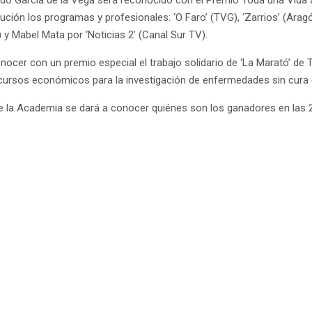
ando García de la Vega será reconocido con el Premio Toda una Vida 
ción los programas y profesionales: ‘O Faro’ (TVG), ‘Zarrios’ (Aragón
) y Mabel Mata por ‘Noticias 2’ (Canal Sur TV).
nocer con un premio especial el trabajo solidario de ‘La Marató’ de
 recursos económicos para la investigación de enfermedades sin cura
de la Academia se dará a conocer quiénes son los ganadores en las 2