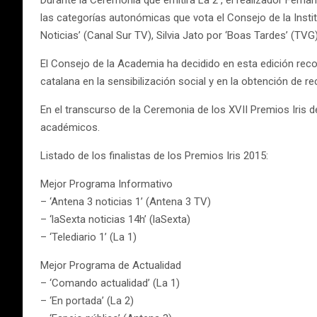
Durante la Ceremonia que emitirá La 2 , el realizador Fern
las categorías autonómicas que vota el Consejo de la Institu
Noticias’ (Canal Sur TV), Silvia Jato por ‘Boas Tardes’ (TVG
El Consejo de la Academia ha decidido en esta edición reco
catalana en la sensibilización social y en la obtención de
En el transcurso de la Ceremonia de los XVII Premios Iris 
académicos.
Listado de los finalistas de los Premios Iris 2015:
Mejor Programa Informativo
– ‘Antena 3 noticias 1’ (Antena 3 TV)
– ‘laSexta noticias 14h’ (laSexta)
– ‘Telediario 1’ (La 1)
Mejor Programa de Actualidad
– ‘Comando actualidad’ (La 1)
– ‘En portada’ (La 2)