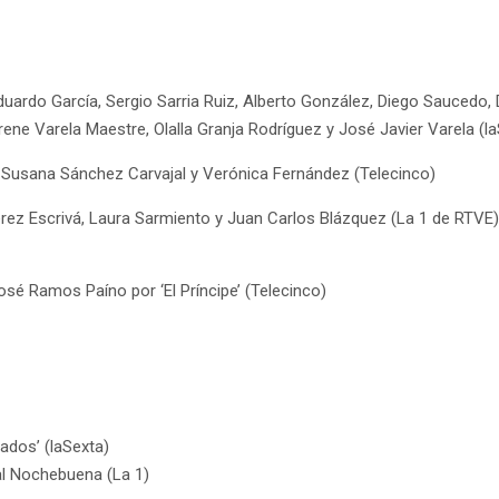
duardo García, Sergio Sarria Ruiz, Alberto González, Diego Saucedo
rene Varela Maestre, Olalla Granja Rodríguez y José Javier Varela (l
z, Susana Sánchez Carvajal y Verónica Fernández (Telecinco)
Pérez Escrivá, Laura Sarmiento y Juan Carlos Blázquez (La 1 de RTVE)
sé Ramos Paíno por ‘El Príncipe’ (Telecinco)
vados’ (laSexta)
al Nochebuena (La 1)