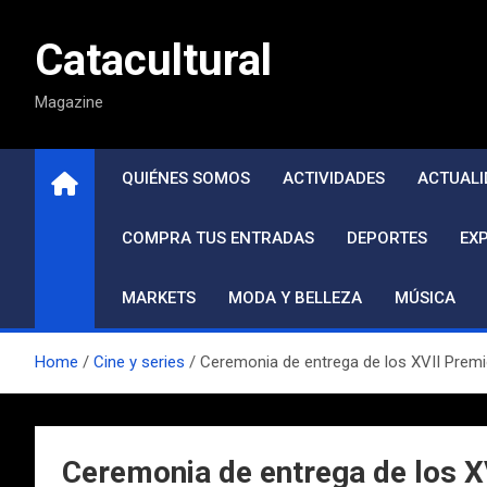
Saltar
al
Catacultural
contenido
Magazine
QUIÉNES SOMOS
ACTIVIDADES
ACTUALI
COMPRA TUS ENTRADAS
DEPORTES
EX
MARKETS
MODA Y BELLEZA
MÚSICA
Home
Cine y series
Ceremonia de entrega de los XVII Premio
Ceremonia de entrega de los XV