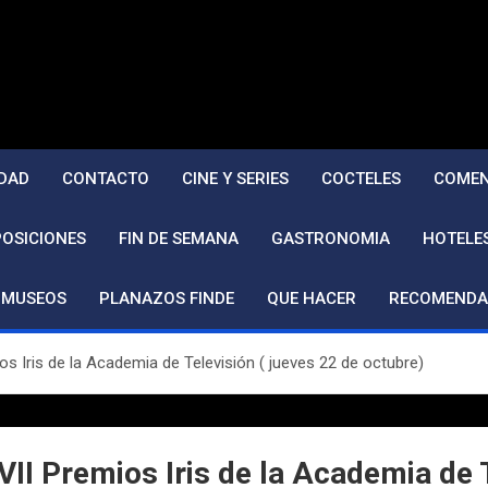
DAD
CONTACTO
CINE Y SERIES
COCTELES
COMEN
POSICIONES
FIN DE SEMANA
GASTRONOMIA
HOTELE
MUSEOS
PLANAZOS FINDE
QUE HACER
RECOMENDA
s Iris de la Academia de Televisión ( jueves 22 de octubre)
II Premios Iris de la Academia de T