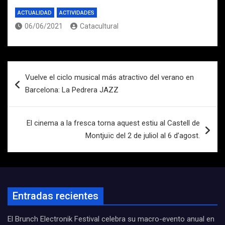
ACTUALIDAD
ACTIVIDADES
06/06/2021
Catacultural
Navegación
Vuelve el ciclo musical más atractivo del verano en
de
Barcelona: La Pedrera JAZZ
entradas
El cinema a la fresca torna aquest estiu al Castell de
Montjuïc del 2 de juliol al 6 d’agost.
Entradas recientes
El Brunch Electronik Festival celebra su macro-evento anual en