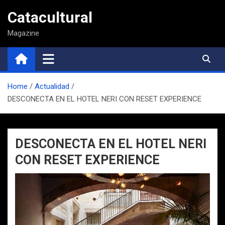
Saltar
Catacultural
al
contenido
Magazine
Home
Actualidad
DESCONECTA EN EL HOTEL NERI CON RESET EXPERIENCE
DESCONECTA EN EL HOTEL NERI
CON RESET EXPERIENCE