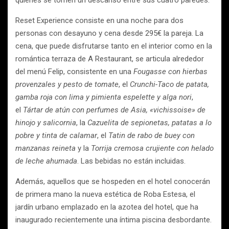
quienes se tomen un descanso entre sus cuatro paredes.
Reset Experience consiste en una noche para dos
personas con desayuno y cena desde 295€ la pareja. La
cena, que puede disfrutarse tanto en el interior como en la
romántica terraza de A Restaurant, se articula alrededor
del menú Felip, consistente en una
Fougasse con hierbas
provenzales y pesto de tomate
, el
Crunchi-Taco de patata,
gamba roja con lima y pimienta espelette y alga nori
,
el
Tártar de atún con perfumes de Asia, «vichissoise» de
hinojo y salicornia
, la
Cazuelita de sepionetas, patatas a lo
pobre y tinta de calamar
, el
Tatin de rabo de buey con
manzanas reineta
y la
Torrija cremosa crujiente con helado
de leche ahumada
. Las bebidas no están incluidas.
Además, aquellos que se hospeden en el hotel conocerán
de primera mano la nueva estética de Roba Estesa, el
jardín urbano emplazado en la azotea del hotel, que ha
inaugurado recientemente una íntima piscina desbordante.