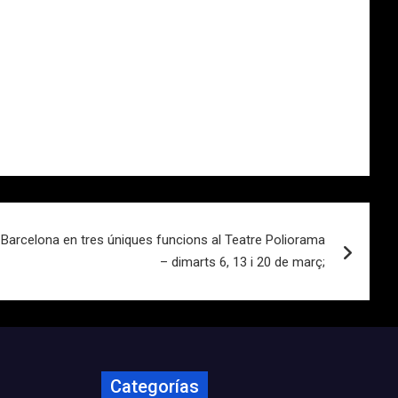
a Barcelona en tres úniques funcions al Teatre Poliorama
– dimarts 6, 13 i 20 de març;
Categorías