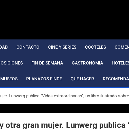
DAD
CONTACTO
CINE Y SERIES
COCTELES
COMEN
POSICIONES
FIN DE SEMANA
GASTRONOMIA
HOTELE
MUSEOS
PLANAZOS FINDE
QUE HACER
RECOMENDA
ujer. Lunwerg publica “Vidas extraordinarias”, un libro ilustrado so
 otra gran mujer. Lunwerg publica “