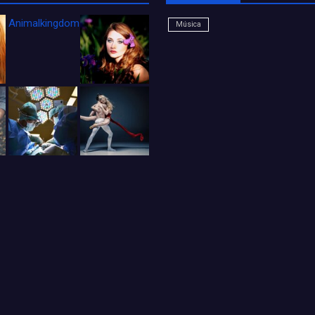
Animalkingdom_FichaCine
Música