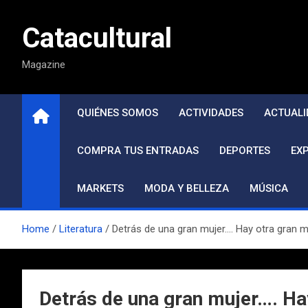
Saltar
al
Catacultural
contenido
Magazine
QUIÉNES SOMOS
ACTIVIDADES
ACTUALI
COMPRA TUS ENTRADAS
DEPORTES
EX
MARKETS
MODA Y BELLEZA
MÚSICA
Home
Literatura
Detrás de una gran mujer…. Hay otra gran m
Detrás de una gran mujer…. Hay