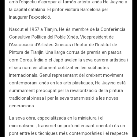
amb l’objectiu d’apropar al famós artista xinès He Jiaying a
la capital catalana. El pintor visitarà Barcelona per
inaugurar l’exposició.
Nascut el 1957 a Tianjin, He és membre de la Conferència
Consultiva Política del Poble Xinès, Vicepresident de
l’Associació d’Artistes Xinesos i Rector de l’Institut de
Pintura de Tianjin. Una llarga corrua de premis en països
com Corea, Índia o el Japó avalen la seva carrera artística i
el seu nom és altament cotitzat en les subhastes
internacionals. Genuí representant del creixent moviment
contemporani xinès en les arts plàstiques, He Jiaying està
summament preocupat per la revalorització de la pintura
tradicional xinesa i per la seva transmissió a les noves
generacions .
La seva obra, especialitzada en la miniatura i el
minimalisme , transmet un profund encant oriental i és un
pont entre les tècniques més contemporànies i el respecte