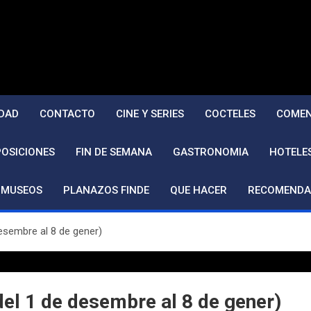
DAD
CONTACTO
CINE Y SERIES
COCTELES
COMEN
POSICIONES
FIN DE SEMANA
GASTRONOMIA
HOTELE
MUSEOS
PLANAZOS FINDE
QUE HACER
RECOMENDA
sembre al 8 de gener)
l 1 de desembre al 8 de gener)