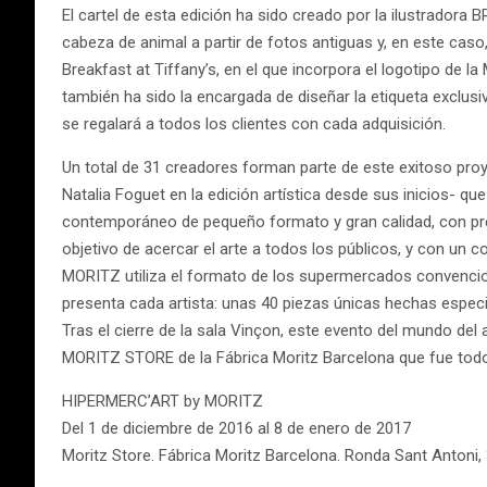
El cartel de esta edición ha sido creado por la ilustrador
cabeza de animal a partir de fotos antiguas y, en este caso,
Breakfast at Tiffany’s, en el que incorpora el logotipo de l
también ha sido la encargada de diseñar la etiqueta exclu
se regalará a todos los clientes con cada adquisición.
Un total de 31 creadores forman parte de este exitoso proy
Natalia Foguet en la edición artística desde sus inicios- qu
contemporáneo de pequeño formato y gran calidad, con prec
objetivo de acercar el arte a todos los públicos, y con u
MORITZ utiliza el formato de los supermercados convencion
presenta cada artista: unas 40 piezas únicas hechas especi
Tras el cierre de la sala Vinçon, este evento del mundo del a
MORITZ STORE de la Fábrica Moritz Barcelona que fue todo 
HIPERMERC’ART by MORITZ
Del 1 de diciembre de 2016 al 8 de enero de 2017
Moritz Store. Fábrica Moritz Barcelona. Ronda Sant Antoni,