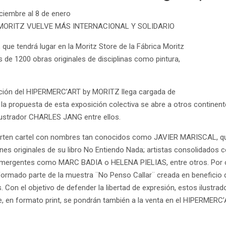
iciembre al 8 de enero
 MORITZ VUELVE MÁS INTERNACIONAL Y SOLIDARIO
, que tendrá lugar en la Moritz Store de la Fábrica Moritz
 de 1200 obras originales de disciplinas como pintura,
dición del HIPERMERC’ART by MORITZ llega cargada de
la propuesta de esta exposición colectiva se abre a otros continente
 ilustrador CHARLES JANG entre ellos.
rten cartel con nombres tan conocidos como JAVIER MARISCAL, qu
ciones originales de su libro No Entiendo Nada; artistas consol
mergentes como MARC BADIA o HELENA PIELIAS, entre otros. Por otr
n formado parte de la muestra ¨No Penso Callar¨ creada en benefic
 Con el objetivo de defender la libertad de expresión, estos ilust
, en formato print, se pondrán también a la venta en el HIPERMERC’