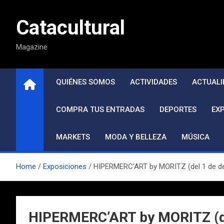
Saltar
al
Catacultural
contenido
Magazine
QUIÉNES SOMOS
ACTIVIDADES
ACTUALI
COMPRA TUS ENTRADAS
DEPORTES
EX
MARKETS
MODA Y BELLEZA
MÚSICA
Home
Exposiciones
HIPERMERC’ART by MORITZ (del 1 de de
HIPERMERC’ART by MORITZ (de