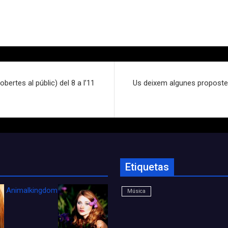
bertes al públic) del 8 a l’11
Us deixem algunes propostes
Etiquetas
Animalkingdom_FichaCine
Música