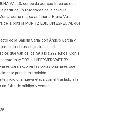
a BRUNA VALLS, conocida por sus trabajos con
 a partir de un fotograma de la película
a Moritz como marca anfitriona. Bruna Valls
siva de la botella MORITZ EDICIÓN ESPECIAL que
ecto de la Galería Safía-con Àngels Garcia y
e presenta obras originales de arte
ios que van de los 59 a los 299 euros. Con el
n concepto muy POP, el HIPERMERC’ART BY
ales para exponer las obras originales que
almente para la exposición.
rte inició una nueva etapa con el traslado a la
un éxito de público y ventas.
 39