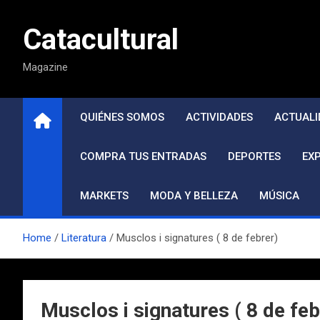
Saltar
al
Catacultural
contenido
Magazine
QUIÉNES SOMOS
ACTIVIDADES
ACTUALI
COMPRA TUS ENTRADAS
DEPORTES
EX
MARKETS
MODA Y BELLEZA
MÚSICA
Home
Literatura
Musclos i signatures ( 8 de febrer)
Musclos i signatures ( 8 de feb