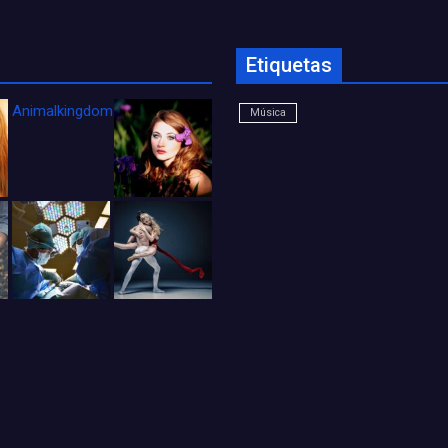
Etiquetas
Animalkingdom_FichaCine
Música