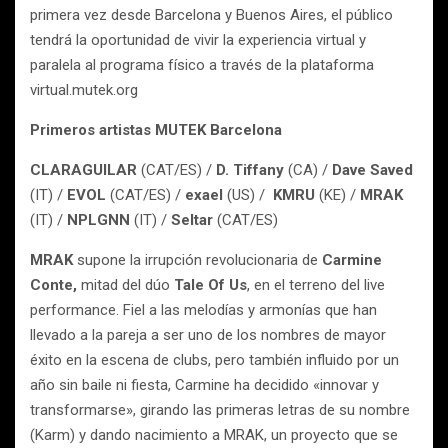
primera vez desde Barcelona y Buenos Aires, el público
tendrá la oportunidad de vivir la experiencia virtual y
paralela al programa físico a través de la plataforma
virtual.mutek.org
Primeros artistas MUTEK Barcelona
CLARAGUILAR
(CAT/ES) /
D. Tiffany
(CA) /
Dave Saved
(IT) /
EVOL
(CAT/ES) /
exael
(US) /
KMRU
(KE) /
MRAK
(IT) /
NPLGNN
(IT) /
Seltar
(CAT/ES)
MRAK
supone la irrupción revolucionaria de
Carmine
Conte,
mitad del dúo
Tale Of Us
, en el terreno del live
performance. Fiel a las melodías y armonías que han
llevado a la pareja a ser uno de los nombres de mayor
éxito en la escena de clubs, pero también influido por un
año sin baile ni fiesta, Carmine ha decidido «innovar y
transformarse», girando las primeras letras de su nombre
(Karm) y dando nacimiento a MRAK, un proyecto que se