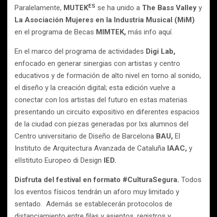
ES
Paralelamente,
MUTEK
se ha unido a
The Bass Valley
y
La Asociación Mujeres en la Industria Musical (MiM)
en el programa de Becas
MIMTEK,
más info aquí.
En el marco del programa de actividades
Digi Lab,
enfocado en generar sinergias con artistas y centro
educativos y de formación de alto nivel en torno al sonido,
el diseño y la creación digital; esta edición vuelve a
conectar con los artistas del futuro en estas materias
presentando un circuito expositivo en diferentes espacios
de la ciudad con piezas generadas por lxs alumnos del
Centro universitario de Diseño de Barcelona
BAU,
El
Instituto de Arquitectura Avanzada de Cataluña
IAAC,
y
elIstituto Europeo di Design
IED.
Disfruta del festival en
formato #CulturaSegura.
Todos
los eventos físicos tendrán un aforo muy limitado y
sentado. Además se establecerán protocolos de
distanciamiento entre filas y asientos, registros y