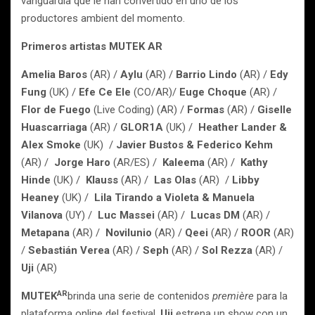
vanguardia que le han convertido en uno de los
productores ambient del momento.
Primeros artistas MUTEK AR
Amelia Baros
(AR) /
Aylu
(AR) /
Barrio Lindo
(AR) /
Edy
Fung
(UK) /
Efe Ce Ele
(CO/AR)/
Euge Choque
(AR) /
Flor de Fuego
(Live Coding) (AR) /
Formas
(AR) /
Giselle
Huascarriaga
(AR) /
GLOR1A
(UK) /
Heather Lander &
Alex Smoke
(UK) /
Javier Bustos & Federico Kehm
(AR) /
Jorge Haro
(AR/ES) /
Kaleema
(AR) /
Kathy
Hinde
(UK) /
Klauss
(AR) /
Las Olas
(AR) /
Libby
Heaney
(UK) /
Lila Tirando a Violeta & Manuela
Vilanova
(UY) /
Luc Massei
(AR) /
Lucas DM
(AR) /
Metapana
(AR) /
Novilunio
(AR) /
Qeei
(AR) /
ROOR
(AR)
/
Sebastián Verea
(AR) /
Seph
(AR) /
Sol Rezza
(AR) /
Uji
(AR)
AR
MUTEK
brinda una serie de contenidos
première
para la
plataforma online del festival.
Uji
estrena un show con un