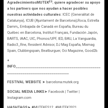
ES
Agradecimientos
MUTEK
,
quiere agradecer su apoyo
a los partners que nos ayudan a hacer posibles
nuestras actividades culturales:
ICEC (Generalitat de
Catalunya), ICUB (Ajuntament de Barcelona),Roca, Estrella
Damm,, Embajada de Canadá en España, Bureau du
Québec en Barcelona, Institut Français, Fundación Japón,
BARTS, IAAC, UIC, Phonos/UPF, IED, BAU, La Vanguardia,
Radio3_Rne, Resident Advisor, DJ Mag España, Mixmag
Spain, Clubbingspain, Beatburguer, Oci Magazine, Good2b.
+
INFO
____________________________________________
________________________________
FESTIVAL WEBSITE
➤ barcelona.mutek.org
SOCIAL MEDIA LINKS
➤ Facebook
|
Twitter
|
Instagram.com
HASHTAGS
➤
#
MUTEKES12 #MUTEK2021