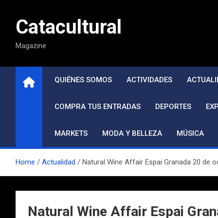
Saltar
al
Catacultural
contenido
Magazine
QUIÉNES SOMOS
ACTIVIDADES
ACTUALI
COMPRA TUS ENTRADAS
DEPORTES
EX
MARKETS
MODA Y BELLEZA
MÚSICA
Home
Actualidad
Natural Wine Affair Espai Granada 20 de o
Natural Wine Affair Espai Gra