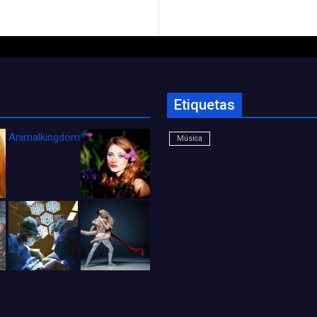
Etiquetas
Animalkingdom_FichaCine
Música