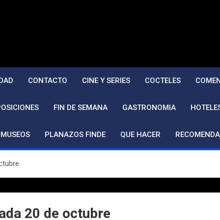
DAD
CONTACTO
CINE Y SERIES
COCTELES
COMEN
POSICIONES
FIN DE SEMANA
GASTRONOMIA
HOTELE
MUSEOS
PLANAZOS FINDE
QUE HACER
RECOMENDA
ctubre
nada 20 de octubre