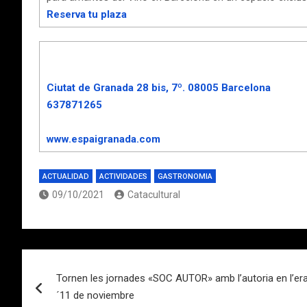
Reserva tu plaza
Ciutat de Granada 28 bis, 7º. 08005 Barcelona
637871265
www.espaigranada.com
ACTUALIDAD
ACTIVIDADES
GASTRONOMIA
09/10/2021
Catacultural
Navegación
Tornen les jornades «SOC AUTOR» amb l’autoria en l’era d
de
´11 de noviembre