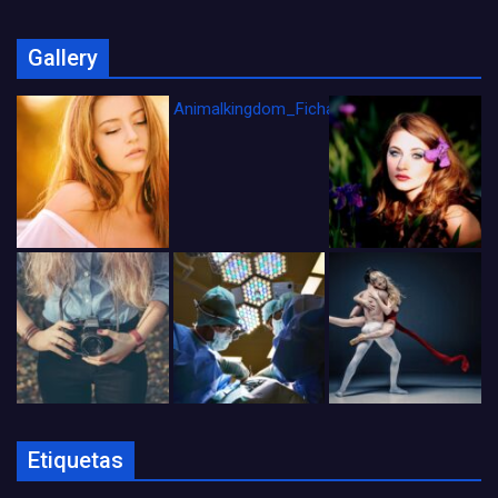
Gallery
Animalkingdom_FichaCine
Etiquetas