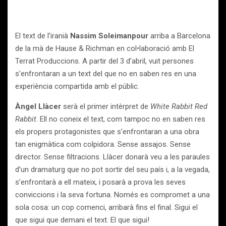
El text de l’iranià
Nassim Soleimanpour
arriba a Barcelona
de la mà de Hause & Richman en col•laboració amb El
Terrat Produccions. A partir del 3 d’abril, vuit persones
s’enfrontaran a un text del que no en saben res en una
experiència compartida amb el públic.
Àngel Llàcer
serà el primer intèrpret de
White Rabbit Red
Rabbit
. Ell no coneix el text, com tampoc no en saben res
els propers protagonistes que s’enfrontaran a una obra
tan enigmàtica com colpidora. Sense assajos. Sense
director. Sense filtracions. Llàcer donarà veu a les paraules
d’un dramaturg que no pot sortir del seu país i, a la vegada,
s’enfrontarà a ell mateix, i posarà a prova les seves
conviccions i la seva fortuna. Només es compromet a una
sola cosa: un cop comenci, arribarà fins el final. Sigui el
que sigui que demani el text. El que sigui!