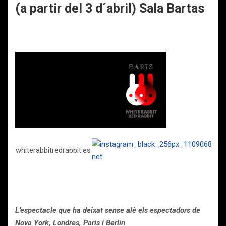
(a partir del 3 d´abril) Sala Bartas
whiterabbitredrabbit.es
L’espectacle
que
ha
deixat
sense
alè
els
espectadors
de
Nova
York,
Londres,
París
i
Berlín