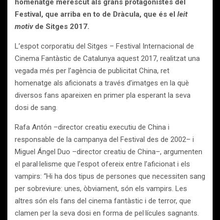
homenatge merescut als grans protagonistes del
Festival, que arriba en to de Dràcula, que és el
leit
motiv
de Sitges 2017.
L’espot corporatiu del Sitges – Festival Internacional de
Cinema Fantàstic de Catalunya aquest 2017, realitzat una
vegada més per l’agència de publicitat China, ret
homenatge als aficionats a través d’imatges en la què
diversos fans apareixen en primer pla esperant la seva
dosi de sang.
Rafa Antón –director creatiu executiu de China i
responsable de la campanya del Festival des de 2002– i
Miguel Ángel Duo –director creatiu de China–, argumenten
el paral·lelisme que l’espot ofereix entre l’aficionat i els
vampirs: “Hi ha dos tipus de persones que necessiten sang
per sobreviure: unes, òbviament, són els vampirs. Les
altres són els fans del cinema fantàstic i de terror, que
clamen per la seva dosi en forma de pel·lícules sagnants.