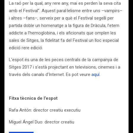
La raó per la qual, any rere any, mai es perden la seva cita
amb el Festival”. Aquest paral·lelisme entre uns –vampirs–
i altres –fans–, serveix per a què el Festival segelli per
partida doble un homenatge a la figura de Dràcula, l’etern
addicte a l’hemoglobina, i els aficionats que omplen les
sales de Sitges, la fidelitat fa del Festival un lloc especial
edició rere edició.
L’espot és una de les peces centrals de la campanya de
Sitges 2017 i s’està projectant en televisions, cinemes i a
través dels canals d’Internet. Es pot veure
aquí
.
Fitxa tècnica de l’espot
Rafa Antón: director creatiu executiu
Miguel Ángel Duo: director creatiu