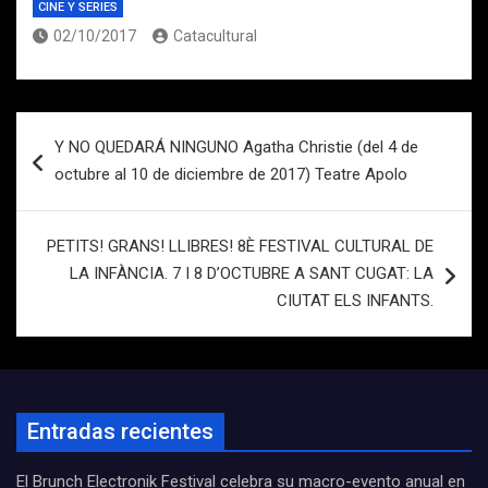
CINE Y SERIES
02/10/2017
Catacultural
Navegación
Y NO QUEDARÁ NINGUNO Agatha Christie (del 4 de
de
octubre al 10 de diciembre de 2017) Teatre Apolo
entradas
PETITS! GRANS! LLIBRES! 8È FESTIVAL CULTURAL DE
LA INFÀNCIA. 7 I 8 D’OCTUBRE A SANT CUGAT: LA
CIUTAT ELS INFANTS.
Entradas recientes
El Brunch Electronik Festival celebra su macro-evento anual en