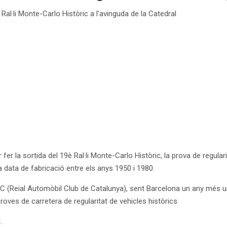
 Ral·li Monte-Carlo Històric a l’avinguda de la Catedral
r la sortida del 19è Ral·li Monte-Carlo Històric, la prova de regularit
 data de fabricació entre els anys 1950 i 1980.
CC (Reial Automòbil Club de Catalunya), sent Barcelona un any més una
proves de carretera de regularitat de vehicles històrics
.