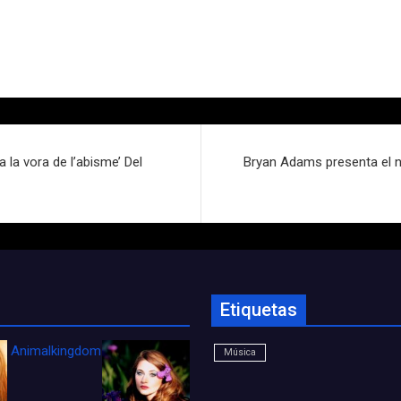
 la vora de l’abisme’ Del
Bryan Adams presenta el no
Etiquetas
Animalkingdom_FichaCine
Música