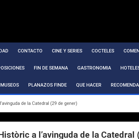
DAD
CONTACTO
CINE Y SERIES
COCTELES
COMEN
POSICIONES
FIN DE SEMANA
GASTRONOMIA
HOTELE
MUSEOS
PLANAZOS FINDE
QUE HACER
RECOMENDA
 l’avinguda de la Catedral (29 de gener)
Històric a l’avinguda de la Catedral