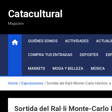
Saltar
al
Catacultural
contenido
Magazine
QUIÉNES SOMOS
ACTIVIDADES
ACTUALI
COMPRA TUS ENTRADAS
DEPORTES
EX
MARKETS
MODA Y BELLEZA
MÚSICA
Home
Exposiciones
Sortida del Ral·li Monte-Carlo Històric a
Sortida del Ral·li Monte-Carlo 