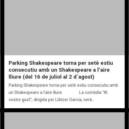
Parking Shakespeare torna per setè estiu
consecutiu amb un Shakespeare a l’aire
lliure (del 16 de juliol al 2 d´agost)
Parking Shakespeare torna per setè estiu consecutiu amb
un Shakespeare a l’aire lliure La comèdia “Al
vostre gust”, dirigida per Llàtzer Garcia, serà…