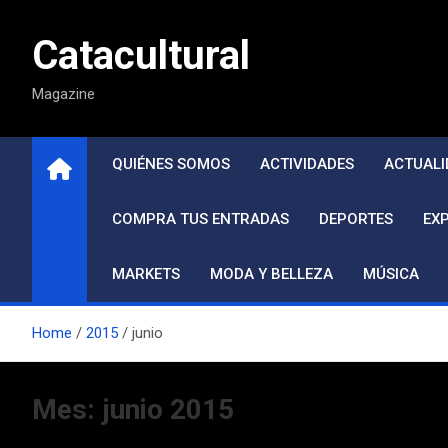
Saltar
al
Catacultural
contenido
Magazine
QUIÉNES SOMOS
ACTIVIDADES
ACTUALI
COMPRA TUS ENTRADAS
DEPORTES
EX
MARKETS
MODA Y BELLEZA
MÚSICA
Home
2015
junio
Mes:
junio 2015