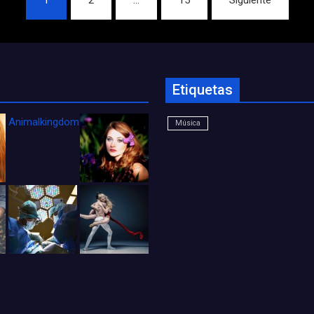
Etiquetas
Animalkingdom_FichaCine
Música