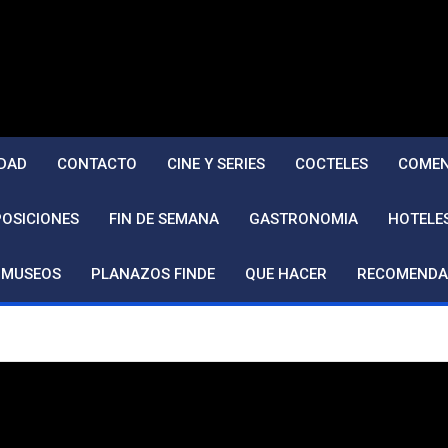
DAD
CONTACTO
CINE Y SERIES
COCTELES
COMEN
POSICIONES
FIN DE SEMANA
GASTRONOMIA
HOTELE
MUSEOS
PLANAZOS FINDE
QUE HACER
RECOMENDA