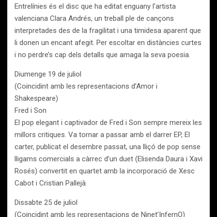
Entrelínies és el disc que ha editat enguany l’artista
valenciana Clara Andrés, un treball ple de cançons
interpretades des de la fragilitat i una timidesa aparent que
li donen un encant afegit. Per escoltar en distàncies curtes
i no perdre’s cap dels detalls que amaga la seva poesia.
Diumenge 19 de juliol
(Coincidint amb les representacions d’Amor i
Shakespeare)
Fred i Son
El pop elegant i captivador de Fred i Son sempre mereix les
millors critiques. Va tornar a passar amb el darrer EP, El
carter, publicat el desembre passat, una lliçó de pop sense
lligams comercials a càrrec d’un duet (Elisenda Daura i Xavi
Rosés) convertit en quartet amb la incorporació de Xesc
Cabot i Cristian Pallejà.
Dissabte 25 de juliol
(Coincidint amb les representacions de Ninet’InfernO)