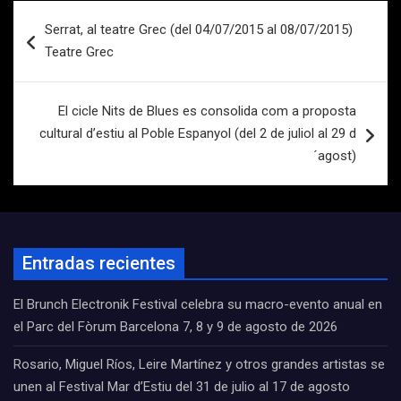
Navegación
Serrat, al teatre Grec (del 04/07/2015 al 08/07/2015)
de
Teatre Grec
entradas
El cicle Nits de Blues es consolida com a proposta
cultural d’estiu al Poble Espanyol (del 2 de juliol al 29 d
´agost)
Entradas recientes
El Brunch Electronik Festival celebra su macro-evento anual en
el Parc del Fòrum Barcelona 7, 8 y 9 de agosto de 2026
Rosario, Miguel Ríos, Leire Martínez y otros grandes artistas se
unen al Festival Mar d’Estiu del 31 de julio al 17 de agosto