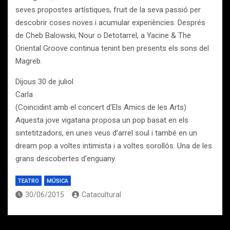
seves propostes artístiques, fruit de la seva passió per
descobrir coses noves i acumular experiències. Després
de Cheb Balowski, Nour o Detotarrel, a Yacine & The
Oriental Groove continua tenint ben presents els sons del
Magreb.
Dijous 30 de juliol
Carla
(Coincidint amb el concert d’Els Amics de les Arts)
Aquesta jove vigatana proposa un pop basat en els
sintetitzadors, en unes veus d’arrel soul i també en un
dream pop a voltes intimista i a voltes sorollós. Una de les
grans descobertes d’enguany.
TEATRO
MÚSICA
30/06/2015
Catacultural