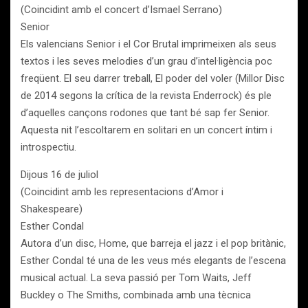
(Coincidint amb el concert d’Ismael Serrano)
Senior
Els valencians Senior i el Cor Brutal imprimeixen als seus
textos i les seves melodies d’un grau d’intel·ligència poc
freqüent. El seu darrer treball, El poder del voler (Millor Disc
de 2014 segons la crítica de la revista Enderrock) és ple
d’aquelles cançons rodones que tant bé sap fer Senior.
Aquesta nit l’escoltarem en solitari en un concert íntim i
introspectiu.
Dijous 16 de juliol
(Coincidint amb les representacions d’Amor i
Shakespeare)
Esther Condal
Autora d’un disc, Home, que barreja el jazz i el pop britànic,
Esther Condal té una de les veus més elegants de l’escena
musical actual. La seva passió per Tom Waits, Jeff
Buckley o The Smiths, combinada amb una tècnica