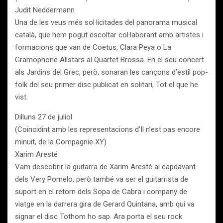
Judit Neddermann
Una de les veus més sol·licitades del panorama musical
català, que hem pogut escoltar col·laborant amb artistes i
formacions que van de Coetus, Clara Peya o La
Gramophone Allstars al Quartet Brossa. En el seu concert
als Jardins del Grec, però, sonaran les cançons d’estil pop-
folk del seu primer disc publicat en solitari, Tot el que he
vist.
Dilluns 27 de juliol
(Coincidint amb les representacions d’Il n’est pas encore
minuit, de la Compagnie XY)
Xarim Aresté
Vam descobrir la guitarra de Xarim Aresté al capdavant
dels Very Pomelo, però també va ser el guitarrista de
suport en el retorn dels Sopa de Cabra i company de
viatge en la darrera gira de Gerard Quintana, amb qui va
signar el disc Tothom ho sap. Ara porta el seu rock