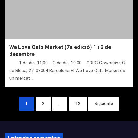
We Love Cats Market (7a edició) 1 i 2 de
desembre
1 de dic, 11:00 – 2 de dic, 19:00 CREC Coworking C.
de Blesa, 27, 08004 Barcelona El We Love Cats Market és
un mercat…
Navegación
1
2
…
12
Siguiente
de
entradas