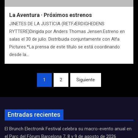
La Aventura · Próximos estrenos
JINETES DE LA JUSTICIA (RETFÆRDIGHEDENS
RYTTERE)Dirigida por Anders Thomas Jensen.Estreno en
salas el 30 de julio. Distribuida conjuntamente con Alfa
Pictures.*La prensa de este título se está coordinando
desde la…
Navegación
1
2
Siguiente
de
entradas
Entradas recientes
El Brunch Electronik Festival celebra su macro-evento anual en
el Parc del Fòrum Barcelona 7, 8 y 9 de agosto de 2026