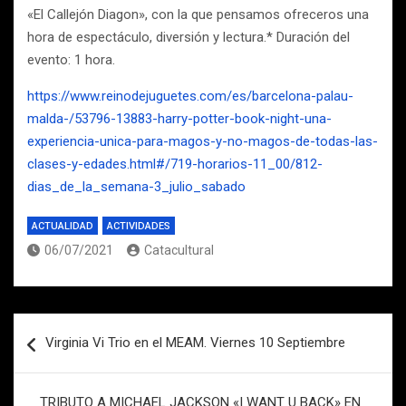
«El Callejón Diagon», con la que pensamos ofreceros una
hora de espectáculo, diversión y lectura.* Duración del
evento: 1 hora.
https://www.reinodejuguetes.com/es/barcelona-palau-
malda-/53796-13883-harry-potter-book-night-una-
experiencia-unica-para-magos-y-no-magos-de-todas-las-
clases-y-edades.html#/719-horarios-11_00/812-
dias_de_la_semana-3_julio_sabado
ACTUALIDAD
ACTIVIDADES
06/07/2021
Catacultural
Navegación
Virginia Vi Trio en el MEAM. Viernes 10 Septiembre
de
entradas
TRIBUTO A MICHAEL JACKSON «I WANT U BACK» EN