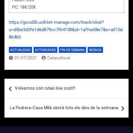
PC: 18€/20€
https://good2b.us8.list-manage.com/track/click?
u=d0be3d3fe1d6d879cc7f64158&id=1affee08e7&e=a015d
86460
ACTUALIDAD
ACTIVIDADES
FIN DE SEMANA
MÚSICA
01/07/2021
Catacultural
Navegación
Volvemos con rutas low cost!!
de
entradas
La Pedrera-Casa Milà obrirà tots els dies de la setmana