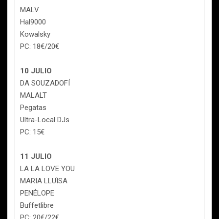
MALV
Hal9000
Kowalsky
PC: 18€/20€
10 JULIO
DA SOUZADOFÍ
MALALT
Pegatas
Ultra-Local DJs
PC: 15€
11 JULIO
LA LA LOVE YOU
MARIA LLUÏSA
PENÉLOPE
Buffetlibre
PC: 20€/22€