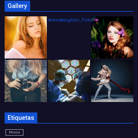
Gallery
Animalkingdom_FichaCine
Etiquetas
Música