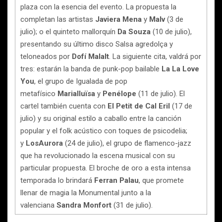
plaza con la esencia del evento. La propuesta la
completan las artistas
Javiera Mena
y
Malv
(3 de
julio); o el quinteto mallorquín
Da Souza
(10 de julio),
presentando su último disco Salsa agredolça y
teloneados por
Dofí
Malalt
. La siguiente cita, valdrá por
tres: estarán la banda de punk-pop bailable
La La Love
You
, el grupo de Igualada de pop
metafísico
Marialluïsa
y
Penélope
(11 de julio). El
cartel también cuenta con
El Petit de Cal Eril
(17 de
julio) y su original estilo a caballo entre la canción
popular y el folk acústico con toques de psicodelia;
y
LosAurora
(24 de julio), el grupo de flamenco-jazz
que ha revolucionado la escena musical con su
particular propuesta. El broche de oro a esta intensa
temporada lo brindará
Ferran
Palau
, que promete
llenar de magia la Monumental junto a la
valenciana
Sandra
Monfort
(31 de julio).