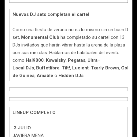
Nuevos DJ sets completan el cartel
Como una fiesta de verano no es lo mismo sin un buen DJ
set,
Monumental
Club
ha completado su cartel con 13
DJs invitados que harán vibrar hasta la arena de la plaza
con sus mezclas. Hablamos de habituales del evento
como
Hal9000
,
Kowalsky
,
Pegatas
,
Ultra
–
Local
DJs
,
Buffetlibre
,
Tilt!
,
Lucient
,
Txarly
Brown
,
Golfo
de Guinea
,
Amable
o
Hidden DJs
.
LINEUP COMPLETO
3 JULIO
JAVIERA MENA