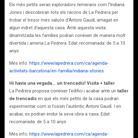
Els més petits seran exploradors temeraris com l’Indiana
Jones i descobriran tots els racons de La Pedrera per
trobar el tresor més valuós d’Antoni Gaudí, amagat en
algun indret d’aquesta casa. Amb aquesta visita
dinamitzada les famílies podran conèixer de manera molt
divertida i amena La Pedrera. Edat recomanada: de 5 a 10
anys.
Més info:
https://www.lapedrera.com/ca/agenda-
activitats-barcelona/en-familia/indiana-stones
Hi havia una vegada… un trencadís! Visita + taller
La Pedrera proposa conèixer l’edifici i acabar amb un
taller
de trencadís
en què els més petits de la casa podran
experimentar com si fossin l’autèntic Antoni Gaudí. I en
acabar, es podran endur la seva obra a casa. Edat
recomanada: de 5 a 10 anys.
Més info:
https://www.lapedrera.com/ca/agenda-