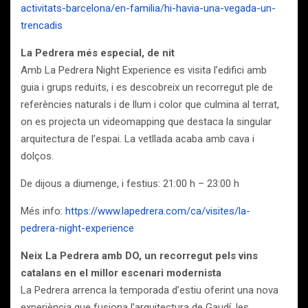
activitats-barcelona/en-familia/hi-havia-una-vegada-un-
trencadis
La Pedrera més especial, de nit
Amb La Pedrera Night Experience es visita l’edifici amb
guia i grups reduïts, i es descobreix un recorregut ple de
referències naturals i de llum i color que culmina al terrat,
on es projecta un videomapping que destaca la singular
arquitectura de l’espai. La vetllada acaba amb cava i
dolços.
De dijous a diumenge, i festius: 21:00 h – 23:00 h
Més info:
https://www.lapedrera.com/ca/visites/la-
pedrera-night-experience
Neix La Pedrera amb DO, un recorregut pels vins
catalans en el millor escenari modernista
La Pedrera arrenca la temporada d’estiu oferint una nova
experiència que fusiona l’arquitectura de Gaudí, les