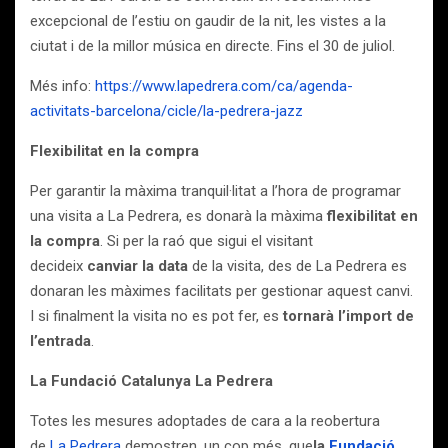
excepcional de l’estiu on gaudir de la nit, les vistes a la
ciutat i de la millor música en directe. Fins el 30 de juliol.
Més info:
https://www.lapedrera.com/ca/agenda-
activitats-barcelona/cicle/la-pedrera-jazz
Flexibilitat en la compra
Per garantir la màxima tranquil·litat a l’hora de programar
una visita a La Pedrera, es donarà la màxima
flexibilitat en
la compra
. Si per la raó que sigui el visitant
decideix
canviar la data
de la visita, des de La Pedrera es
donaran les màximes facilitats per gestionar aquest canvi.
I si finalment la visita no es pot fer, es
tornarà l’import de
l’entrada
.
La Fundació Catalunya La Pedrera
Totes les mesures adoptades de cara a la reobertura
de
La Pedrera
demostren, un cop més, que
la
Fundació