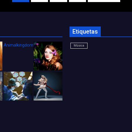
Etiquetas
Animalkingdom_FichaCine
Música