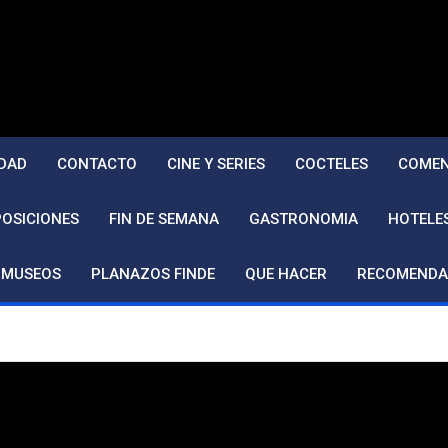
DAD
CONTACTO
CINE Y SERIES
COCTELES
COMEN
POSICIONES
FIN DE SEMANA
GASTRONOMIA
HOTELE
MUSEOS
PLANAZOS FINDE
QUE HACER
RECOMENDA