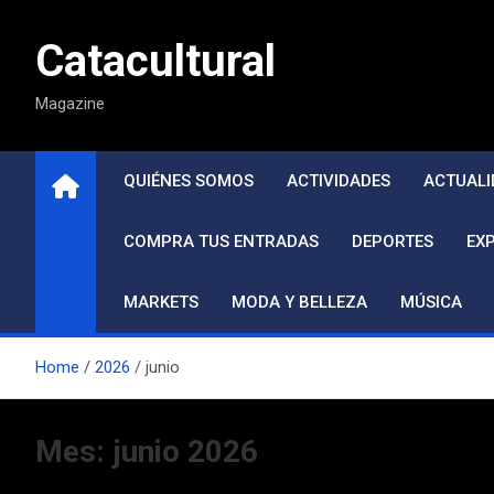
Saltar
al
Catacultural
contenido
Magazine
QUIÉNES SOMOS
ACTIVIDADES
ACTUALI
COMPRA TUS ENTRADAS
DEPORTES
EX
MARKETS
MODA Y BELLEZA
MÚSICA
Home
2026
junio
Mes:
junio 2026