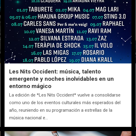
Les Nits Occident: música, talento
emergente y noches inolvidables en un
entorno mágico
La edición de *Les Nits Occident* vuelve a consolidarse
como uno de los eventos culturales más esperados del
año, reuniendo en su programación a estrellas de la
música nacional e…