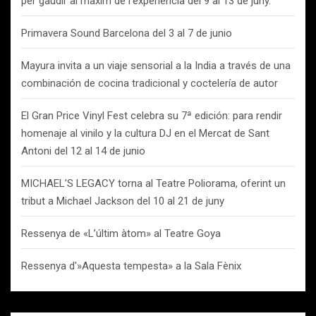
per gaudir al màxim de l’experiència del 9 al 13 de juny.
Primavera Sound Barcelona del 3 al 7 de junio
Mayura invita a un viaje sensorial a la India a través de una
combinación de cocina tradicional y coctelería de autor
El Gran Price Vinyl Fest celebra su 7ª edición: para rendir
homenaje al vinilo y la cultura DJ en el Mercat de Sant
Antoni del 12 al 14 de junio
MICHAEL’S LEGACY torna al Teatre Poliorama, oferint un
tribut a Michael Jackson del 10 al 21 de juny
Ressenya de «L’últim àtom» al Teatre Goya
Ressenya d'»Aquesta tempesta» a la Sala Fènix