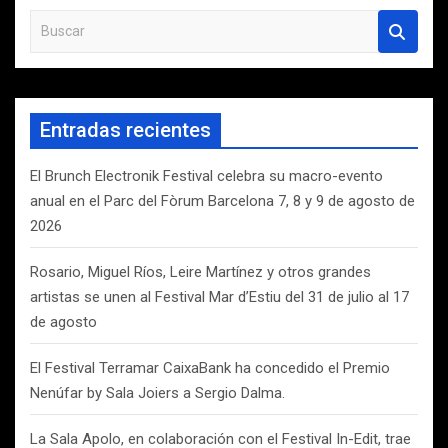
B
u
s
c
a
Entradas recientes
r
El Brunch Electronik Festival celebra su macro-evento
anual en el Parc del Fòrum Barcelona 7, 8 y 9 de agosto de
2026
Rosario, Miguel Ríos, Leire Martínez y otros grandes
artistas se unen al Festival Mar d’Estiu del 31 de julio al 17
de agosto
El Festival Terramar CaixaBank ha concedido el Premio
Nenúfar by Sala Joiers a Sergio Dalma.
La Sala Apolo, en colaboración con el Festival In-Edit, trae