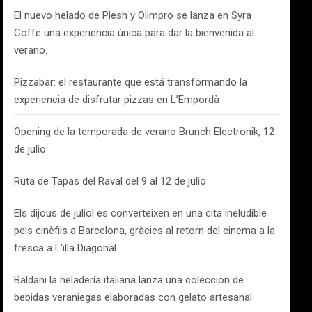
El nuevo helado de Plesh y Olimpro se lanza en Syra
Coffe una experiencia única para dar la bienvenida al
verano.
Pizzabar: el restaurante que está transformando la
experiencia de disfrutar pizzas en L’Empordà
Opening de la temporada de verano Brunch Electronik, 12
de julio
Ruta de Tapas del Raval del 9 al 12 de julio
Els dijous de juliol es converteixen en una cita ineludible
pels cinèfils a Barcelona, gràcies al retorn del cinema a la
fresca a L’illa Diagonal
Baldani la heladería italiana lanza una colección de
bebidas veraniegas elaboradas con gelato artesanal