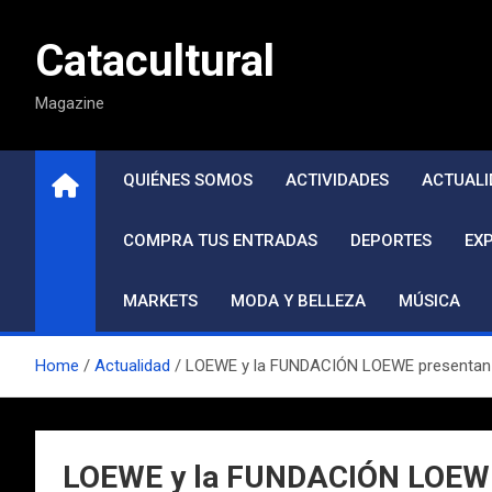
Saltar
al
Catacultural
contenido
Magazine
QUIÉNES SOMOS
ACTIVIDADES
ACTUALI
COMPRA TUS ENTRADAS
DEPORTES
EX
MARKETS
MODA Y BELLEZA
MÚSICA
Home
Actualidad
LOEWE y la FUNDACIÓN LOEWE presentan Bu
LOEWE y la FUNDACIÓN LOEWE 