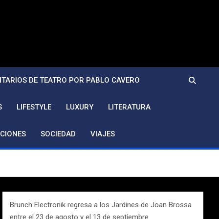
TARIOS DE TEATRO POR PABLO CAVERO
S
LIFESTYLE
LUXURY
LITERATURA
CIONES
SOCIEDAD
VIAJES
Brunch Electronik regresa a los Jardines de Joan Brossa
entre el 23 de agosto y el 13 de septiembre