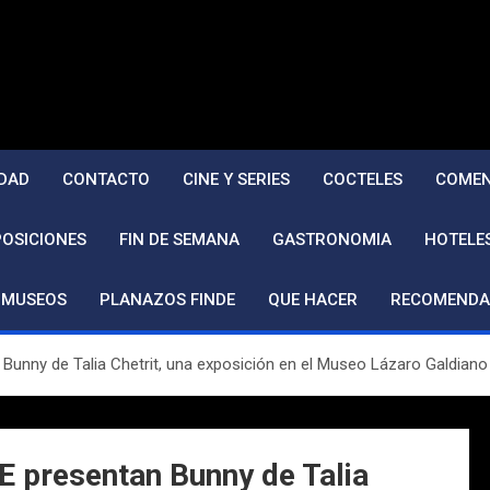
DAD
CONTACTO
CINE Y SERIES
COCTELES
COMEN
POSICIONES
FIN DE SEMANA
GASTRONOMIA
HOTELE
MUSEOS
PLANAZOS FINDE
QUE HACER
RECOMENDA
nny de Talia Chetrit, una exposición en el Museo Lázaro Galdiano
presentan Bunny de Talia