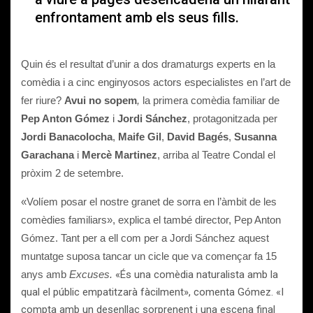
enfrontament amb els seus fills.
Quin és el resultat d’unir a dos dramaturgs experts en la
comèdia i a cinc enginyosos actors especialistes en l’art de
fer riure?
Avui no sopem
,
la primera comèdia familiar de
Pep Anton Gómez
i
Jordi Sánchez
, protagonitzada per
Jordi Banacolocha
,
Maife Gil
,
David Bagés
,
Susanna
Garachana
i
Mercè Martinez
, arriba al Teatre Condal el
pròxim 2 de setembre.
«Volíem posar el nostre granet de sorra en l’àmbit de les
comèdies familiars», explica el també director, Pep Anton
Gómez. Tant per a ell com per a Jordi Sánchez aquest
muntatge suposa tancar un cicle que va començar fa 15
anys amb
Excuses.
«És una comèdia naturalista amb la
qual el públic empatitzarà fàcilment», comenta Gómez. «I
compta amb un desenllaç sorprenent i una escena final