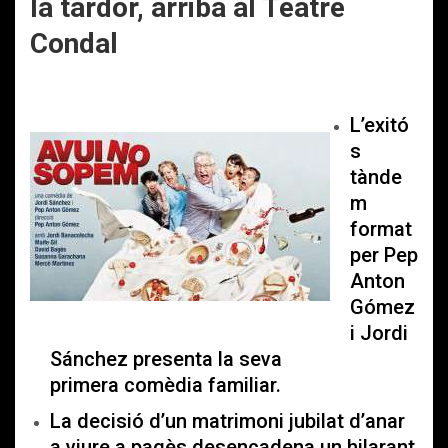
la tardor, arriba al Teatre
Condal
L’exitó
s
tànde
m
format
per Pep
Anton
Gómez
i Jordi
Sánchez presenta la seva
primera comèdia familiar.
La decisió d’un matrimoni jubilat d’anar
a viure a pagès desencadena un hilarant