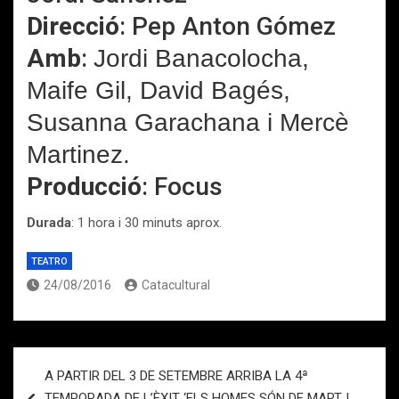
Direcció
: Pep Anton Gómez
Amb
:
Jordi Banacolocha,
Maife Gil, David Bagés,
Susanna Garachana i Mercè
Martinez.
Producció
: Focus
Durada
: 1 hora i 30 minuts aprox.
TEATRO
24/08/2016
Catacultural
Navegación
A PARTIR DEL 3 DE SETEMBRE ARRIBA LA 4ª
de
TEMPORADA DE L’ÈXIT ‘ELS HOMES SÓN DE MART I