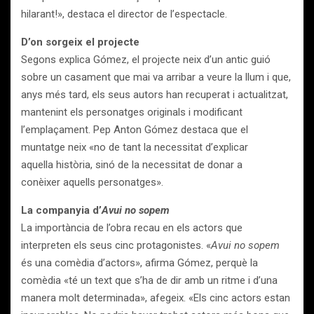
hilarant!», destaca el director de l’espectacle.
D’on sorgeix el projecte
Segons explica Gómez, el projecte neix d’un antic guió
sobre un casament que mai va arribar a veure la llum i que,
anys més tard, els seus autors han recuperat i actualitzat,
mantenint els personatges originals i modificant
l’emplaçament. Pep Anton Gómez destaca que el
muntatge neix «no de tant la necessitat d’explicar
aquella història, sinó de la necessitat de donar a
conèixer aquells personatges».
La companyia d’
Avui no sopem
La importància de l’obra recau en els actors que
interpreten els seus cinc protagonistes. «
Avui no sopem
és una comèdia d’actors», afirma Gómez, perquè la
comèdia «té un text que s’ha de dir amb un ritme i d’una
manera molt determinada», afegeix. «Els cinc actors estan