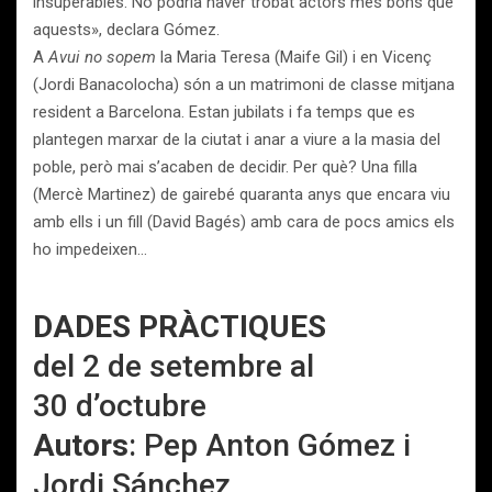
insuperables. No podria haver trobat actors més bons que
aquests», declara Gómez.
A
Avui no sopem
la Maria Teresa (Maife Gil) i en Vicenç
(Jordi Banacolocha) són a un matrimoni de classe mitjana
resident a Barcelona. Estan jubilats i fa temps que es
plantegen marxar de la ciutat i anar a viure a la masia del
poble, però mai s’acaben de decidir. Per què? Una filla
(Mercè Martinez) de gairebé quaranta anys que encara viu
amb ells i un fill (David Bagés) amb cara de pocs amics els
ho impedeixen…
DADES PRÀCTIQUES
del 2 de setembre al
30 d’octubre
Autors
: Pep Anton Gómez i
Jordi Sánchez