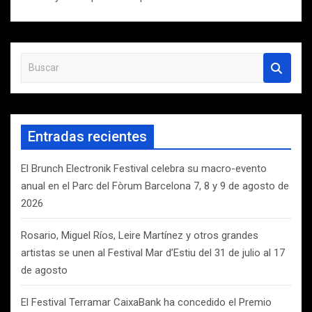
B
u
s
c
a
Entradas recientes
r
El Brunch Electronik Festival celebra su macro-evento
anual en el Parc del Fòrum Barcelona 7, 8 y 9 de agosto de
2026
Rosario, Miguel Ríos, Leire Martínez y otros grandes
artistas se unen al Festival Mar d’Estiu del 31 de julio al 17
de agosto
El Festival Terramar CaixaBank ha concedido el Premio