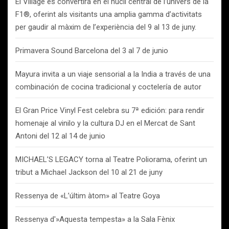
El Village es convertirà en el nucli central de l’univers de la
F1®, oferint als visitants una amplia gamma d’activitats
per gaudir al màxim de l’experiència del 9 al 13 de juny.
Primavera Sound Barcelona del 3 al 7 de junio
Mayura invita a un viaje sensorial a la India a través de una
combinación de cocina tradicional y coctelería de autor
El Gran Price Vinyl Fest celebra su 7ª edición: para rendir
homenaje al vinilo y la cultura DJ en el Mercat de Sant
Antoni del 12 al 14 de junio
MICHAEL’S LEGACY torna al Teatre Poliorama, oferint un
tribut a Michael Jackson del 10 al 21 de juny
Ressenya de «L’últim àtom» al Teatre Goya
Ressenya d'»Aquesta tempesta» a la Sala Fènix