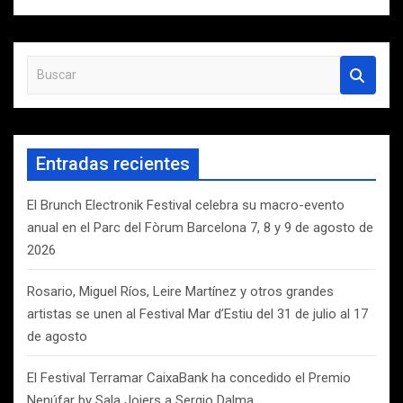
B
u
s
c
a
Entradas recientes
r
El Brunch Electronik Festival celebra su macro-evento
anual en el Parc del Fòrum Barcelona 7, 8 y 9 de agosto de
2026
Rosario, Miguel Ríos, Leire Martínez y otros grandes
artistas se unen al Festival Mar d’Estiu del 31 de julio al 17
de agosto
El Festival Terramar CaixaBank ha concedido el Premio
Nenúfar by Sala Joiers a Sergio Dalma.