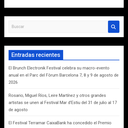
B
u
s
c
a
Entradas recientes
r
El Brunch Electronik Festival celebra su macro-evento
anual en el Parc del Fòrum Barcelona 7, 8 y 9 de agosto de
2026
Rosario, Miguel Ríos, Leire Martínez y otros grandes
artistas se unen al Festival Mar d’Estiu del 31 de julio al 17
de agosto
El Festival Terramar CaixaBank ha concedido el Premio