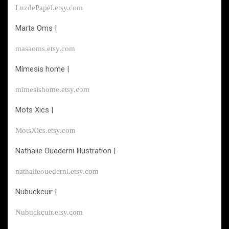
LuzdePapel.etsy.com
Marta Oms |
masaoms.etsy.com
Mímesis home |
mimesishome.etsy.com
Mots Xics |
MotsXics.etsy.com
Nathalie Ouederni Illustration |
nathalieouederni.etsy.com
Nubuckcuir |
Nubuckcuir.etsy.com