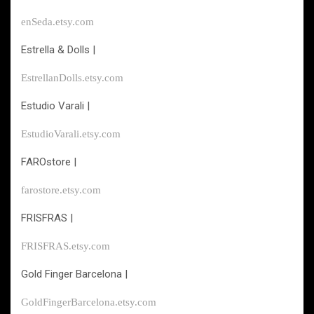
enSeda.etsy.com
Estrella & Dolls |
EstrellanDolls.etsy.com
Estudio Varali |
EstudioVarali.etsy.com
FAROstore |
farostore.etsy.com
FRISFRAS |
FRISFRAS.etsy.com
Gold Finger Barcelona |
GoldFingerBarcelona.etsy.com