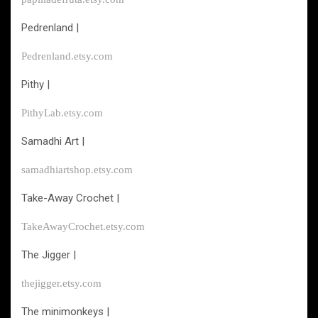
Pedrenland |
Pedrenland.etsy.com
Pithy |
PithyLab.etsy.com
Samadhi Art |
samadhiartshop.etsy.com
Take-Away Crochet |
TakeAwayCrochet.etsy.com
The Jigger |
thejigger.etsy.com
The minimonkeys |