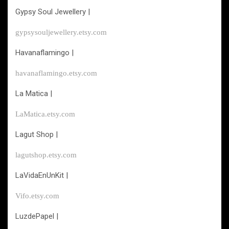
Gypsy Soul Jewellery |
gypsysouljewellery.etsy.com
Havanaflamingo |
havanaflamingo.etsy.com
La Matica |
LaMatica.etsy.com
Lagut Shop |
lagutshop.etsy.com
LaVidaEnUnKit |
Vifo.etsy.com
LuzdePapel |