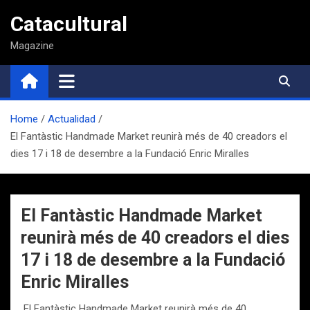
Saltar
Catacultural
al
contenido
Magazine
Home
Actualidad
El Fantàstic Handmade Market reunirà més de 40 creadors el
dies 17 i 18 de desembre a la Fundació Enric Miralles
El Fantàstic Handmade Market
reunirà més de 40 creadors el dies
17 i 18 de desembre a la Fundació
Enric Miralles
El Fantàstic Handmade Market reunirà més de 40