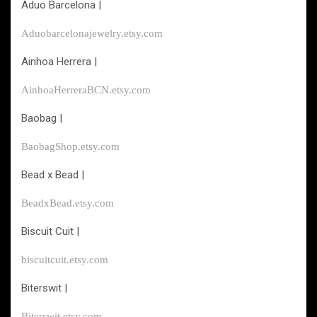
Aduo Barcelona |
Aduobarcelonajewelry.etsy.com
Ainhoa Herrera |
AinhoaHerreraBCN.etsy.com
Baobag |
BaobagShop.etsy.com
Bead x Bead |
BeadxBead.etsy.com
Biscuit Cuit |
biscuitcuit.etsy.com
Biterswit |
Biterswit.etsy.com