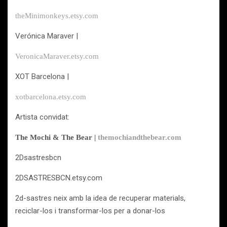
theMinimonkeys.etsy.com
Verónica Maraver |
VeronicaMaraver.etsy.com
XOT Barcelona |
xotbarcelona.etsy.com
Artista convidat:
The Mochi & The Bear |
themochiandthebear.com
2Dsastresbcn
2DSASTRESBCN.etsy.com
2d-sastres neix amb la idea de recuperar materials,
reciclar-los i transformar-los per a donar-los