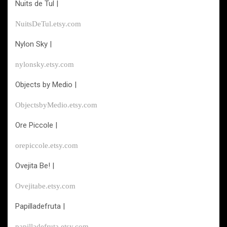
Nuits de Tul |
NuitsDeTul.etsy.com
Nylon Sky |
nylonsky.etsy.com
Objects by Medio |
ObjectsbyMedio.etsy.com
Ore Piccole |
orepiccole.etsy.com
Ovejita Be! |
Ovejitabe.etsy.com
Papilladefruta |
papilladefruta.etsy.com