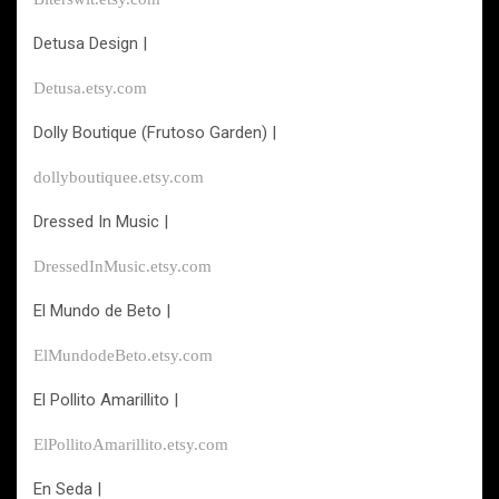
Detusa Design |
Detusa.etsy.com
Dolly Boutique (Frutoso Garden) |
dollyboutiquee.etsy.com
Dressed In Music |
DressedInMusic.etsy.com
El Mundo de Beto |
ElMundodeBeto.etsy.com
El Pollito Amarillito |
ElPollitoAmarillito.etsy.com
En Seda |