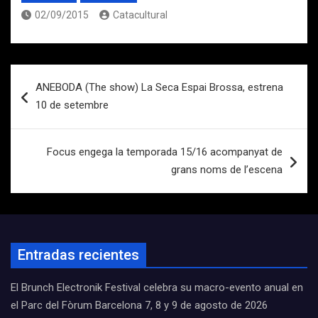
02/09/2015
Catacultural
Navegación
ANEBODA (The show) La Seca Espai Brossa, estrena
de
10 de setembre
entradas
Focus engega la temporada 15/16 acompanyat de
grans noms de l’escena
Entradas recientes
El Brunch Electronik Festival celebra su macro-evento anual en
el Parc del Fòrum Barcelona 7, 8 y 9 de agosto de 2026