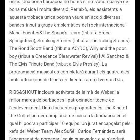
únics. Una bona barbacoa no ho és si no s’acompanya de
bona música i molta diversió. Per això, els assistents a
aquesta trobada única podran veure en acció diverses
bandes tribut a grups emblemàtics del rock internacional:
Manel Fuentes&The Spring’s Team (tribut a Bruce
Springsteen), Smoking Stones (tribut a The Rolling Stones),
The Bond Scott Band (tribut a AC/DC), Willy and the poor
boy (tribut a Creedence Clearwater Revival) i Al Sanchez &
The Elvis Tribute Band (tribut a Elvis Presley). La
programació musical es completarà durant els quatre dies
amb actuacions de blues en directe i amb diversos DJs.
RIBS&SHOUT inclourà activitats de la mà de Weber, la
millor marca de barbacoes i patrocinador tècnic de
l’esdeveniment. Una d’aquestes propostes és The King of
the Grill, el primer campionat de cuina a la barbacoa en el
qual hi podran participar 10 equips. Un jurat encapçalat pels
xefs del Weber Team Àlex Suñé i Carlos Fernández, serà
l’encarregat de nomenar l’equip guanyador, que s’endurà