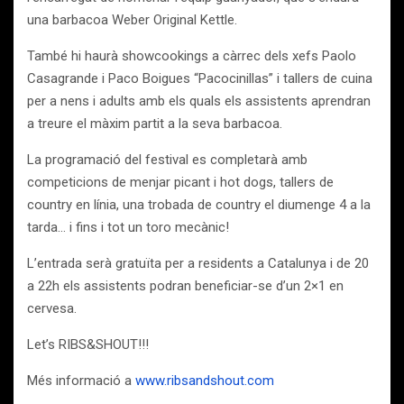
una barbacoa Weber Original Kettle.
També hi haurà showcookings a càrrec dels xefs Paolo
Casagrande i Paco Boigues “Pacocinillas” i tallers de cuina
per a nens i adults amb els quals els assistents aprendran
a treure el màxim partit a la seva barbacoa.
La programació del festival es completarà amb
competicions de menjar picant i hot dogs, tallers de
country en línia, una trobada de country el diumenge 4 a la
tarda… i fins i tot un toro mecànic!
L’entrada serà gratuïta per a residents a Catalunya i de 20
a 22h els assistents podran beneficiar-se d’un 2×1 en
cervesa.
Let’s RIBS&SHOUT!!!
Més informació a
www.ribsandshout.com