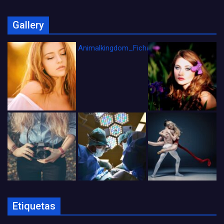
Gallery
Animalkingdom_FichaCine
Etiquetas