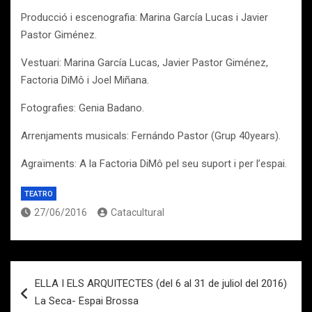
Producció i escenografia: Marina García Lucas i Javier
Pastor Giménez.
Vestuari: Marina García Lucas, Javier Pastor Giménez,
Factoria DiMô i Joel Miñana.
Fotografies: Genia Badano.
Arrenjaments musicals: Fernándo Pastor (Grup 40years).
Agraïments: A la Factoria DiMô pel seu suport i per l’espai.
TEATRO
27/06/2016
Catacultural
Navegación
ELLA I ELS ARQUITECTES (del 6 al 31 de juliol del 2016)
de
La Seca- Espai Brossa