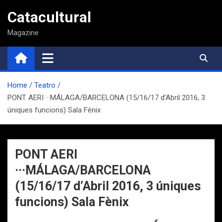
Saltar
Catacultural
al
contenido
Magazine
Home
Teatro
PONT AERI ···MÁLAGA/BARCELONA (15/16/17 d’Abril 2016, 3
úniques funcions) Sala Fènix
PONT AERI
···MÁLAGA/BARCELONA
(15/16/17 d’Abril 2016, 3 úniques
funcions) Sala Fènix