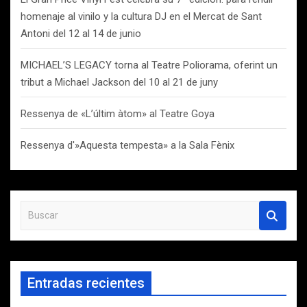
homenaje al vinilo y la cultura DJ en el Mercat de Sant
Antoni del 12 al 14 de junio
MICHAEL’S LEGACY torna al Teatre Poliorama, oferint un
tribut a Michael Jackson del 10 al 21 de juny
Ressenya de «L’últim àtom» al Teatre Goya
Ressenya d'»Aquesta tempesta» a la Sala Fènix
B
u
s
c
a
Entradas recientes
r