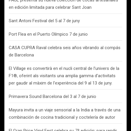
PAUL presenta su nueva colección de cocas artesanales
en edición limitada para celebrar Sant Joan
Sant Antoni Festival del 5 al 7 de juny
Port Flea en el Puerto Olímpico 7 de junio
CASA CUPRA Raval celebra seis años vibrando al compás
de Barcelona
El Village es convertirà en el nucli central de l’univers de la
F1®, oferint als visitants una amplia gamma d’activitats
per gaudir al màxim de l’experiència del 9 al 13 de juny.
Primavera Sound Barcelona del 3 al 7 de junio
Mayura invita a un viaje sensorial a la India a través de una
combinación de cocina tradicional y coctelería de autor
El Gran Price Vinyl Fest celebra su 7ª edición: para rendir