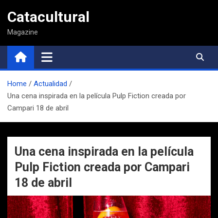
Saltar
Catacultural
al
contenido
Magazine
Home
Actualidad
Una cena inspirada en la película Pulp Fiction creada por
Campari 18 de abril
Una cena inspirada en la película
Pulp Fiction creada por Campari
18 de abril