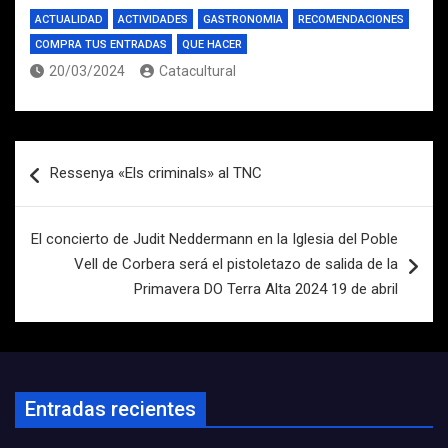
ACTUALIDAD
ACTIVIDADES
GASTRONOMIA
RECOMENDACIONES
COMPRA TUS ENTRADAS
QUE HACER
20/03/2024
Catacultural
Navegación
Ressenya «Els criminals» al TNC
de
entradas
El concierto de Judit Neddermann en la Iglesia del Poble
Vell de Corbera será el pistoletazo de salida de la
Primavera DO Terra Alta 2024 19 de abril
Entradas recientes